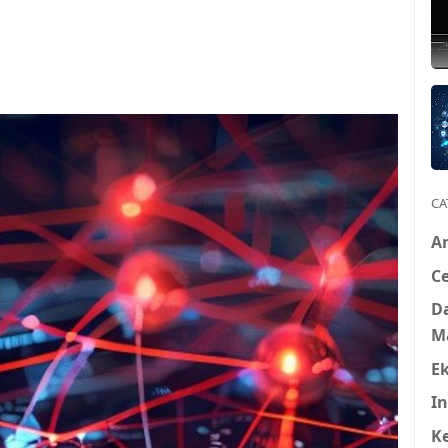
CA
A
Ce
D
M
E
In
K