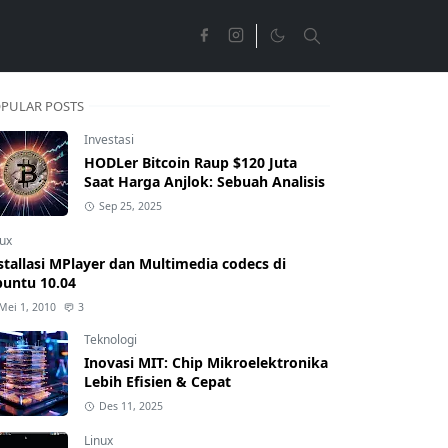
PULAR POSTS
Investasi
HODLer Bitcoin Raup $120 Juta
Saat Harga Anjlok: Sebuah Analisis
Sep 25, 2025
nux
stallasi MPlayer dan Multimedia codecs di
untu 10.04
Mei 1, 2010
3
Teknologi
Inovasi MIT: Chip Mikroelektronika
Lebih Efisien & Cepat
Des 11, 2025
Linux