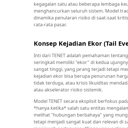
kegagalan satu atau beberapa lembaga ke
menghancurkan seluruh sistem. Model tra
dinamika penularan risiko di saat-saat krit
rata-rata pasar.
Konsep Kejadian Ekor (Tail Ev
Inti dari TENET adalah pemahaman tentang ke
seringkali memiliki "ekor" di kedua ujungn
sangat tinggi, yang jarang terjadi tetapi 
kejadian ekor bisa berupa penurunan harga 
tidak terduga, atau krisis likuiditas menda
atau akselerator risiko sistemik.
Model TENET secara eksplisit berfokus pada
*hanya ketika* salah satu entitas mengala
melihat "hubungan berbahaya" yang mungkin
tetapi menjadi sangat kuat dan relevan di s