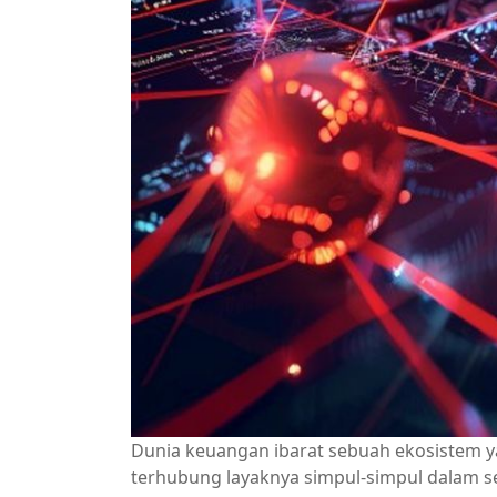
Dunia keuangan ibarat sebuah ekosistem ya
terhubung layaknya simpul-simpul dalam se