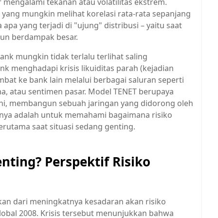
mengalami tekanan atau volatilitas ekstrem.
 yang mungkin melihat korelasi rata-rata sepanjang
pa yang terjadi di "ujung" distribusi – yaitu saat
amun berdampak besar.
nk mungkin tidak terlalu terlihat saling
k menghadapi krisis likuiditas parah (kejadian
at ke bank lain melalui berbagai saluran seperti
ma, atau sentimen pasar. Model TENET berupaya
ini, membangun sebuah jaringan yang didorong oleh
annya adalah untuk memahami bagaimana risiko
terutama saat situasi sedang genting.
ting? Perspektif Risiko
kan dari meningkatnya kesadaran akan risiko
global 2008. Krisis tersebut menunjukkan bahwa