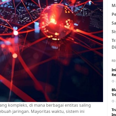
M
P
S
S
T
Di
RE
In
Re
Bl
Tr
ng kompleks, di mana berbagai entitas saling
Tr
buah jaringan. Mayoritas waktu, sistem ini
In