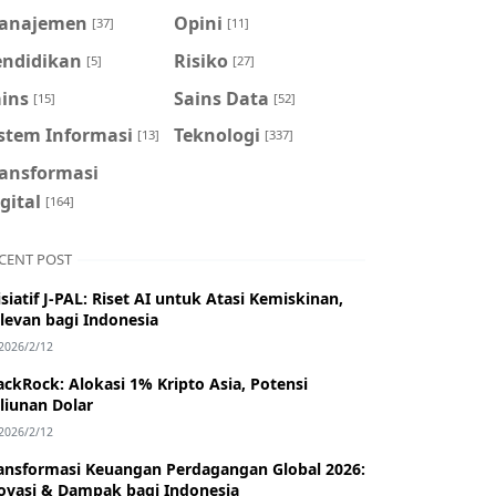
anajemen
Opini
[37]
[11]
endidikan
Risiko
[5]
[27]
ains
Sains Data
[15]
[52]
istem Informasi
Teknologi
[13]
[337]
ransformasi
gital
[164]
CENT POST
isiatif J-PAL: Riset AI untuk Atasi Kemiskinan,
levan bagi Indonesia
2026/2/12
ackRock: Alokasi 1% Kripto Asia, Potensi
iliunan Dolar
2026/2/12
ansformasi Keuangan Perdagangan Global 2026:
ovasi & Dampak bagi Indonesia