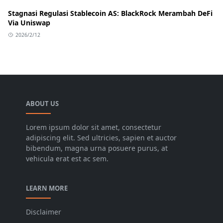
Stagnasi Regulasi Stablecoin AS: BlackRock Merambah DeFi
Via Uniswap
2026/2/12
ABOUT US
Lorem ipsum dolor sit amet, consectetur
adipiscing elit. Sed ultricies, sapien et auctor
bibendum, magna urna posuere purus, at
vehicula erat est ac sem.
LEARN MORE
Disclaimer