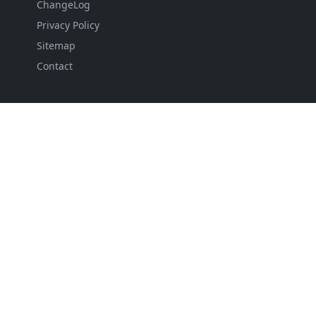
ChangeLog
Privacy Policy
Sitemap
Contact
FOLLOW US
NEWSLETTER
Stay up to date with the latest news and relevant
updates from us.