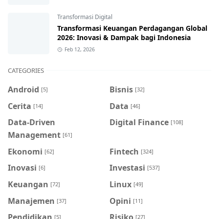
Transformasi Digital
Transformasi Keuangan Perdagangan Global
2026: Inovasi & Dampak bagi Indonesia
Feb 12, 2026
CATEGORIES
Android
Bisnis
[5]
[32]
Cerita
Data
[14]
[46]
Data-Driven
Digital Finance
[108]
Management
[61]
Ekonomi
Fintech
[62]
[324]
Inovasi
Investasi
[6]
[537]
Keuangan
Linux
[72]
[49]
Manajemen
Opini
[37]
[11]
Pendidikan
Risiko
[5]
[27]