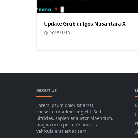
Update Grub di Igos Nusantara X
2015/1/13
ABOUT US
L
Lorem ipsum dolor sit amet,
D
consectetur adipiscing elit. Sed
C
ultricies, sapien et auctor bibendum,
P
magna urna posuere purus, at
vehicula erat est ac sem.
S