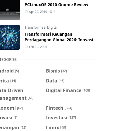
PCLinuxOS 2010 Gnome Review
Apr 29, 2010
4
Transformasi Digital
Transformasi Keuangan
Perdagangan Global 2026: Inovasi
& Dampak bagi Indonesia
Feb 12, 2026
TEGORIES
ndroid
Bisnis
[5]
[32]
rita
Data
[14]
[46]
ata-Driven
Digital Finance
[108]
anagement
[61]
konomi
Fintech
[62]
[324]
ovasi
Investasi
[6]
[537]
euangan
Linux
[72]
[49]