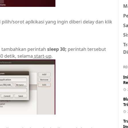
M
P
ilih/sorot aplkikasi yang ingin diberi delay dan klik
S
S
T
n tambahkan perintah
sleep 30;
perintah tersebut
Di
0 detik, selama
start-up
.
RE
In
Re
Bl
Tr
Tr
In