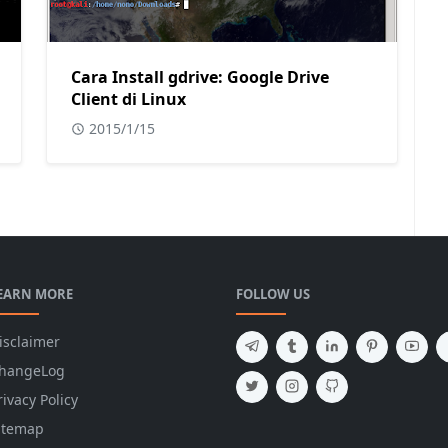
Cara Install gdrive: Google Drive
Client di Linux
2015/1/15
EARN MORE
FOLLOW US
isclaimer
hangeLog
rivacy Policy
itemap