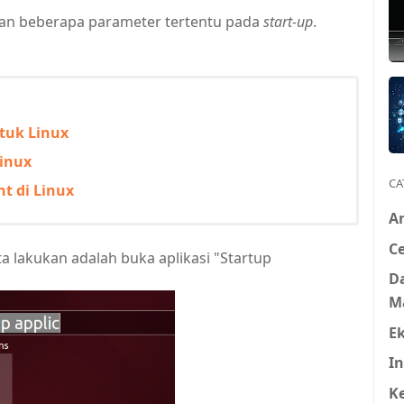
an beberapa parameter tertentu pada
start-up
.
ntuk Linux
Linux
CA
nt di Linux
A
Ce
ta lakukan adalah buka aplikasi "Startup
D
M
E
In
K