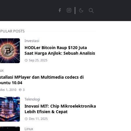
PULAR POSTS
Investasi
HODLer Bitcoin Raup $120 Juta
Saat Harga Anjlok: Sebuah Analisis
Sep 25, 2025
nux
stallasi MPlayer dan Multimedia codecs di
untu 10.04
Mei 1, 2010
3
Teknologi
Inovasi MIT: Chip Mikroelektronika
Lebih Efisien & Cepat
Des 11, 2025
Linux