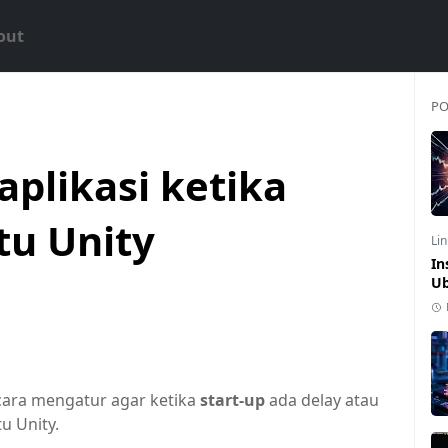
out
PO
plikasi ketika
tu Unity
Li
In
Ub
cara mengatur agar ketika
start-up
ada delay atau
u Unity.