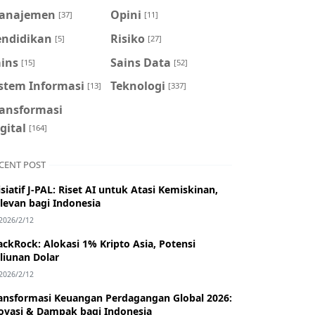
anajemen
Opini
[37]
[11]
endidikan
Risiko
[5]
[27]
ains
Sains Data
[15]
[52]
istem Informasi
Teknologi
[13]
[337]
ransformasi
gital
[164]
CENT POST
isiatif J-PAL: Riset AI untuk Atasi Kemiskinan,
levan bagi Indonesia
2026/2/12
ackRock: Alokasi 1% Kripto Asia, Potensi
iliunan Dolar
2026/2/12
ansformasi Keuangan Perdagangan Global 2026:
ovasi & Dampak bagi Indonesia