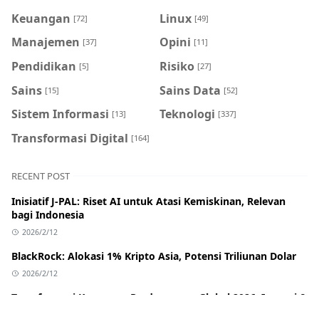
Keuangan
Linux
[72]
[49]
Manajemen
Opini
[37]
[11]
Pendidikan
Risiko
[5]
[27]
Sains
Sains Data
[15]
[52]
Sistem Informasi
Teknologi
[13]
[337]
Transformasi Digital
[164]
RECENT POST
Inisiatif J-PAL: Riset AI untuk Atasi Kemiskinan, Relevan
bagi Indonesia
2026/2/12
BlackRock: Alokasi 1% Kripto Asia, Potensi Triliunan Dolar
2026/2/12
Transformasi Keuangan Perdagangan Global 2026: Inovasi &
Dampak bagi Indonesia