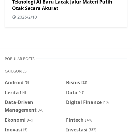
Teknologi AI Baru Lacak Jalur Materi Putih
Otak Secara Akurat
2026/2/10
POPULAR POSTS
CATEGORIES
Android
Bisnis
[5]
[32]
Cerita
Data
[14]
[46]
Data-Driven
Digital Finance
[108]
Management
[61]
Ekonomi
Fintech
[62]
[324]
Inovasi
Investasi
[6]
[537]