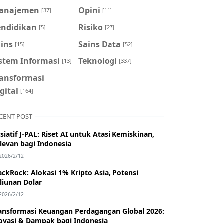
anajemen
Opini
[37]
[11]
endidikan
Risiko
[5]
[27]
ains
Sains Data
[15]
[52]
istem Informasi
Teknologi
[13]
[337]
ransformasi
gital
[164]
CENT POST
isiatif J-PAL: Riset AI untuk Atasi Kemiskinan,
levan bagi Indonesia
2026/2/12
ackRock: Alokasi 1% Kripto Asia, Potensi
iliunan Dolar
2026/2/12
ansformasi Keuangan Perdagangan Global 2026:
ovasi & Dampak bagi Indonesia