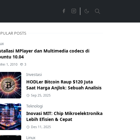
PULAR POSTS
nux
stallasi MPlayer dan Multimedia codecs di
untu 10.04
Mei 1, 2010
3
Investasi
HODLer Bitcoin Raup $120 Juta
Saat Harga Anjlok: Sebuah Analisis
Sep 25, 2025
Teknologi
Inovasi MIT: Chip Mikroelektronika
Lebih Efisien & Cepat
Des 11, 2025
Linux