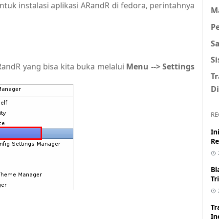
ntuk instalasi aplikasi ARandR di fedora, perintahnya
M
P
S
S
ARandR yang bisa kita buka melalui
Menu --> Settings
T
Di
RE
In
Re
Bl
Tr
Tr
In