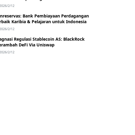
2026/2/12
nreservas: Bank Pembiayaan Perdagangan
rbaik Karibia & Pelajaran untuk Indonesia
2026/2/12
agnasi Regulasi Stablecoin AS: BlackRock
rambah DeFi Via Uniswap
2026/2/12