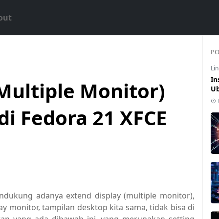
out
PO
Li
In
Multiple Monitor)
Ub
i Fedora 21 XFCE
endukung adanya extend display (multiple monitor),
ay monitor, tampilan desktop kita sama, tidak bisa di