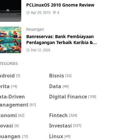
PCLinuxOS 2010 Gnome Review
Apr 29, 2010
4
Keuangan
Banreservas: Bank Pembiayaan
Perdagangan Terbaik Karibia &
Pelajaran untuk Indonesia
Feb 12, 2026
TEGORIES
ndroid
Bisnis
[5]
[32]
rita
Data
[14]
[46]
ata-Driven
Digital Finance
[108]
anagement
[61]
konomi
Fintech
[62]
[324]
ovasi
Investasi
[6]
[537]
euangan
Linux
[72]
[49]