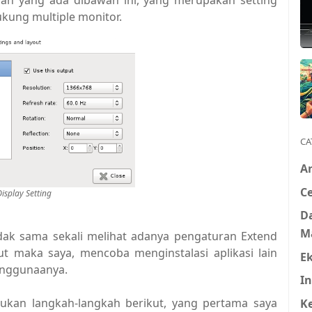
uran yang ada dibawah ini, yang merupakan setting
ukung multiple monitor.
CA
A
Ce
isplay Setting
D
M
tidak sama sekali melihat adanya pengaturan Extend
ut maka saya, mencoba menginstalasi aplikasi lain
E
enggunaanya.
In
kukan langkah-langkah berikut, yang pertama saya
K