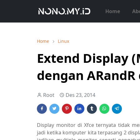
Home
Ab
Home
Linux
Extend Display (
dengan ARandR d
Root
Des 23, 2014
Display monitor di Xfce ternyata tidak m
jadi ketika komputer kita terpasang 2 displ