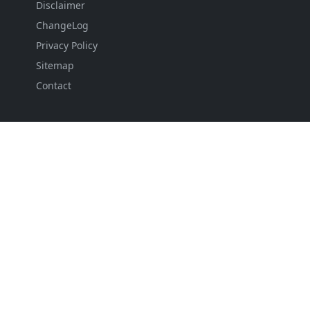
Disclaimer
ChangeLog
Privacy Policy
Sitemap
Contact
FOLLOW US
NEWSLETTER
Stay up to date with the latest news and relevant
updates from us.