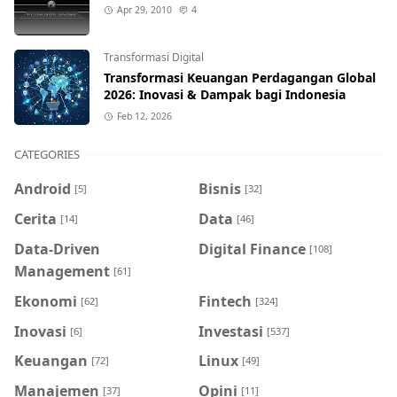
Apr 29, 2010
4
Transformasi Digital
Transformasi Keuangan Perdagangan Global
2026: Inovasi & Dampak bagi Indonesia
Feb 12, 2026
CATEGORIES
Android
Bisnis
[5]
[32]
Cerita
Data
[14]
[46]
Data-Driven
Digital Finance
[108]
Management
[61]
Ekonomi
Fintech
[62]
[324]
Inovasi
Investasi
[6]
[537]
Keuangan
Linux
[72]
[49]
Manajemen
Opini
[37]
[11]