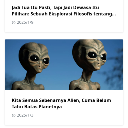
Jadi Tua Itu Pasti, Tapi Jadi Dewasa Itu
Pilihan: Sebuah Eksplorasi Filosofis tentang
Penuaan dan Kematangan Emosional
2025/1/9
Kita Semua Sebenarnya Alien, Cuma Belum
Tahu Batas Planetnya
2025/1/3