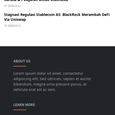
2026/2/12
Stagnasi Regulasi Stablecoin AS: BlackRock Merambah DeFi
Via Uniswap
2026/2/12
ABOUT US
Lorem ipsum dolor sit amet, consectetur
adipiscing elit. Sed ultricies, sapien et auctor
bibendum, magna urna posuere purus, at
vehicula erat est ac sem.
LEARN MORE