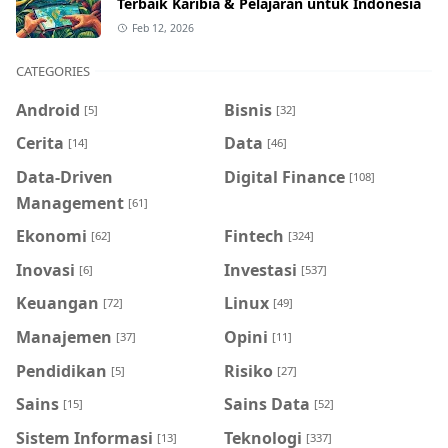
Terbaik Karibia & Pelajaran untuk Indonesia
Feb 12, 2026
CATEGORIES
Android
Bisnis
[5]
[32]
Cerita
Data
[14]
[46]
Data-Driven
Digital Finance
[108]
Management
[61]
Ekonomi
Fintech
[62]
[324]
Inovasi
Investasi
[6]
[537]
Keuangan
Linux
[72]
[49]
Manajemen
Opini
[37]
[11]
Pendidikan
Risiko
[5]
[27]
Sains
Sains Data
[15]
[52]
Sistem Informasi
Teknologi
[13]
[337]