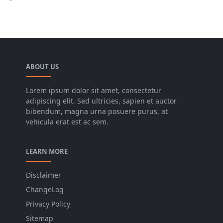
ABOUT US
Lorem ipsum dolor sit amet, consectetur
adipiscing elit. Sed ultricies, sapien et auctor
bibendum, magna urna posuere purus, at
vehicula erat est ac sem.
LEARN MORE
Disclaimer
ChangeLog
Privacy Policy
Sitemap