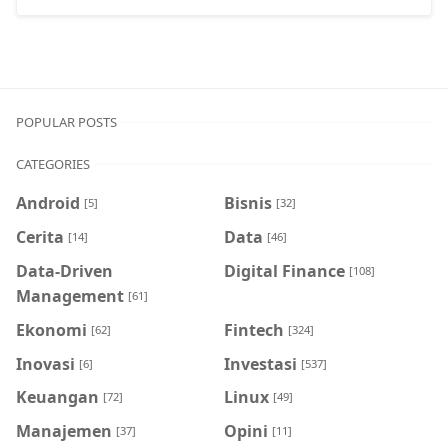
POPULAR POSTS
CATEGORIES
Android
Bisnis
[5]
[32]
Cerita
Data
[14]
[46]
Data-Driven
Digital Finance
[108]
Management
[61]
Ekonomi
Fintech
[62]
[324]
Inovasi
Investasi
[6]
[537]
Keuangan
Linux
[72]
[49]
Manajemen
Opini
[37]
[11]