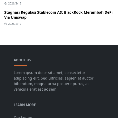
2026/2/12
Stagnasi Regulasi Stablecoin AS: BlackRock Merambah DeFi
Via Uniswap
2026/2/12
ABOUT US
Lorem ipsum dolor sit amet, consectetur
adipiscing elit. Sed ultricies, sapien et auctor
bibendum, magna urna posuere purus, at
vehicula erat est ac sem.
LEARN MORE
Disclaimer