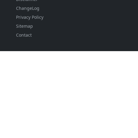
ChangeLog
Privacy Policy
Sitemap
Contact
FOLLOW US
NEWSLETTER
Stay up to date with the latest news and relevant
updates from us.