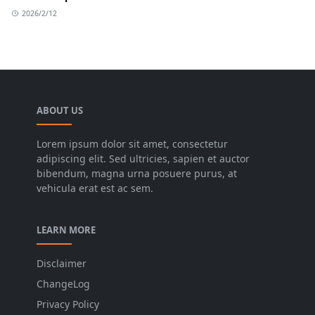
2026/2/12
ABOUT US
Lorem ipsum dolor sit amet, consectetur
adipiscing elit. Sed ultricies, sapien et auctor
bibendum, magna urna posuere purus, at
vehicula erat est ac sem.
LEARN MORE
Disclaimer
ChangeLog
Privacy Policy