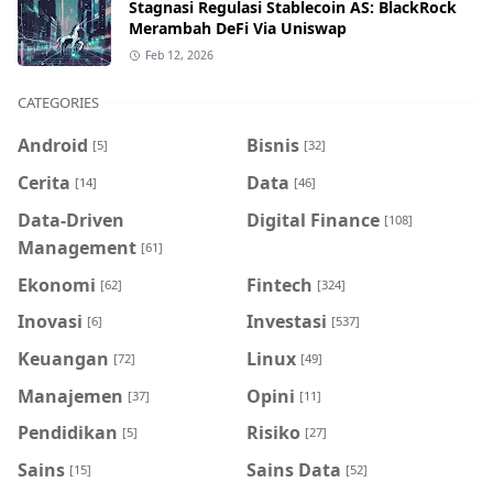
Stagnasi Regulasi Stablecoin AS: BlackRock
Merambah DeFi Via Uniswap
Feb 12, 2026
CATEGORIES
Android
Bisnis
[5]
[32]
Cerita
Data
[14]
[46]
Data-Driven
Digital Finance
[108]
Management
[61]
Ekonomi
Fintech
[62]
[324]
Inovasi
Investasi
[6]
[537]
Keuangan
Linux
[72]
[49]
Manajemen
Opini
[37]
[11]
Pendidikan
Risiko
[5]
[27]
Sains
Sains Data
[15]
[52]