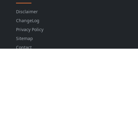
Disclaimer
ChangeLog
Privacy Policy
Sitemap
Contact
FOLLOW US
NEWSLETTER
Stay up to date with the latest news and relevant
updates from us.