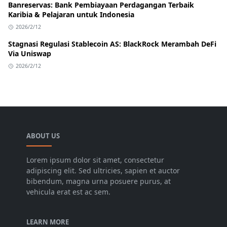
Banreservas: Bank Pembiayaan Perdagangan Terbaik
Karibia & Pelajaran untuk Indonesia
2026/2/12
Stagnasi Regulasi Stablecoin AS: BlackRock Merambah DeFi
Via Uniswap
2026/2/12
ABOUT US
Lorem ipsum dolor sit amet, consectetur
adipiscing elit. Sed ultricies, sapien et auctor
bibendum, magna urna posuere purus, at
vehicula erat est ac sem.
LEARN MORE