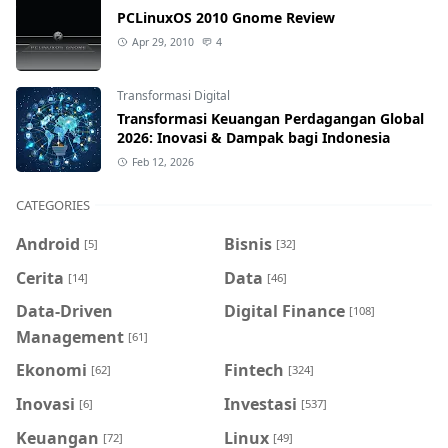
PCLinuxOS 2010 Gnome Review
Apr 29, 2010
4
Transformasi Digital
Transformasi Keuangan Perdagangan Global
2026: Inovasi & Dampak bagi Indonesia
Feb 12, 2026
CATEGORIES
Android
Bisnis
[5]
[32]
Cerita
Data
[14]
[46]
Data-Driven
Digital Finance
[108]
Management
[61]
Ekonomi
Fintech
[62]
[324]
Inovasi
Investasi
[6]
[537]
Keuangan
Linux
[72]
[49]