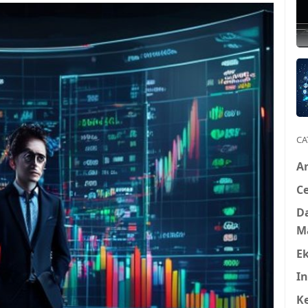
CA
A
Ce
D
M
E
In
K