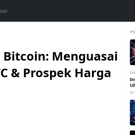
out
PO
 Bitcoin: Menguasai
C & Prospek Harga
Li
In
Ub