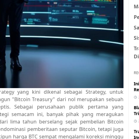
M
P
S
S
T
Di
RE
In
Re
rategy yang kini dikenal sebagai Strategy, untuk
gun "Bitcoin Treasury" dari nol merupakan sebuah
ptis. Sebagai perusahaan publik pertama yang
Bl
Tr
ategi semacam ini, banyak pihak yang meragukan
ari lima tahun berselang sejak pembelian Bitcoin
ndominasi pemberitaan seputar Bitcoin, tetapi juga
Tr
kipun harga BTC sempat mengalami koreksi minggu
In