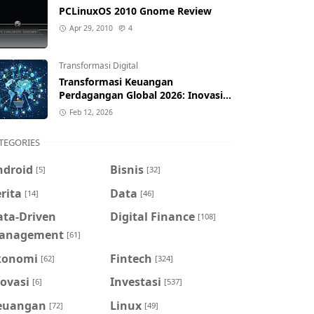
PCLinuxOS 2010 Gnome Review
Apr 29, 2010
4
Transformasi Digital
Transformasi Keuangan
Perdagangan Global 2026: Inovasi
& Dampak bagi Indonesia
Feb 12, 2026
TEGORIES
ndroid
Bisnis
[5]
[32]
rita
Data
[14]
[46]
ata-Driven
Digital Finance
[108]
anagement
[61]
konomi
Fintech
[62]
[324]
ovasi
Investasi
[6]
[537]
euangan
Linux
[72]
[49]