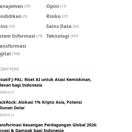
anajemen
Opini
[37]
[11]
endidikan
Risiko
[5]
[27]
ains
Sains Data
[15]
[52]
istem Informasi
Teknologi
[13]
[337]
ransformasi
gital
[164]
CENT POST
isiatif J-PAL: Riset AI untuk Atasi Kemiskinan,
levan bagi Indonesia
2026/2/12
ackRock: Alokasi 1% Kripto Asia, Potensi
iliunan Dolar
2026/2/12
ansformasi Keuangan Perdagangan Global 2026:
ovasi & Dampak bagi Indonesia