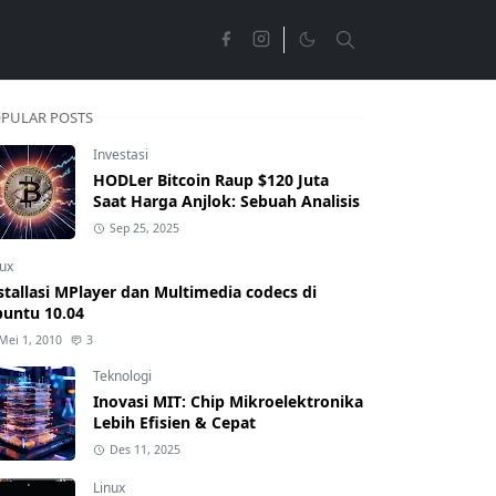
PULAR POSTS
Investasi
HODLer Bitcoin Raup $120 Juta
Saat Harga Anjlok: Sebuah Analisis
Sep 25, 2025
nux
stallasi MPlayer dan Multimedia codecs di
untu 10.04
Mei 1, 2010
3
Teknologi
Inovasi MIT: Chip Mikroelektronika
Lebih Efisien & Cepat
Des 11, 2025
Linux