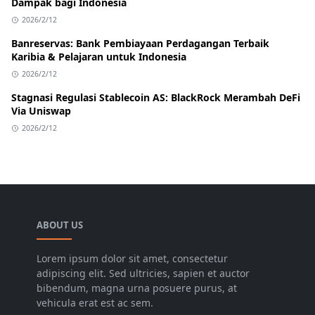
Dampak bagi Indonesia
2026/2/12
Banreservas: Bank Pembiayaan Perdagangan Terbaik
Karibia & Pelajaran untuk Indonesia
2026/2/12
Stagnasi Regulasi Stablecoin AS: BlackRock Merambah DeFi
Via Uniswap
2026/2/12
ABOUT US
Lorem ipsum dolor sit amet, consectetur
adipiscing elit. Sed ultricies, sapien et auctor
bibendum, magna urna posuere purus, at
vehicula erat est ac sem.