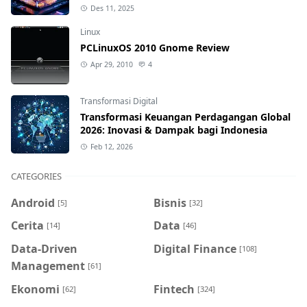
Des 11, 2025
Linux
PCLinuxOS 2010 Gnome Review
Apr 29, 2010
4
Transformasi Digital
Transformasi Keuangan Perdagangan Global
2026: Inovasi & Dampak bagi Indonesia
Feb 12, 2026
CATEGORIES
Android
Bisnis
[5]
[32]
Cerita
Data
[14]
[46]
Data-Driven
Digital Finance
[108]
Management
[61]
Ekonomi
Fintech
[62]
[324]