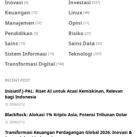
Inovasi
Investasi
[6]
[537]
Keuangan
Linux
[72]
[49]
Manajemen
Opini
[37]
[11]
Pendidikan
Risiko
[5]
[27]
Sains
Sains Data
[15]
[52]
Sistem Informasi
Teknologi
[13]
[337]
Transformasi Digital
[164]
RECENT POST
Inisiatif J-PAL: Riset AI untuk Atasi Kemiskinan, Relevan
bagi Indonesia
2026/2/12
BlackRock: Alokasi 1% Kripto Asia, Potensi Triliunan Dolar
2026/2/12
Transformasi Keuangan Perdagangan Global 2026: Inovasi &