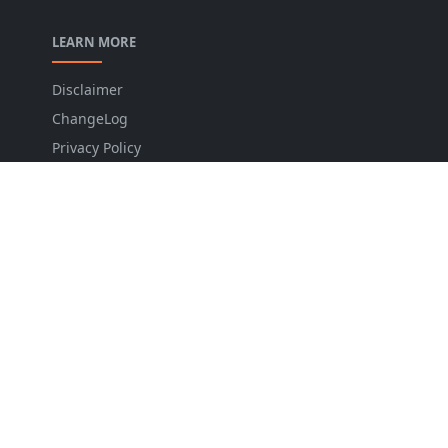
LEARN MORE
Disclaimer
ChangeLog
Privacy Policy
Sitemap
Contact
FOLLOW US
NEWSLETTER