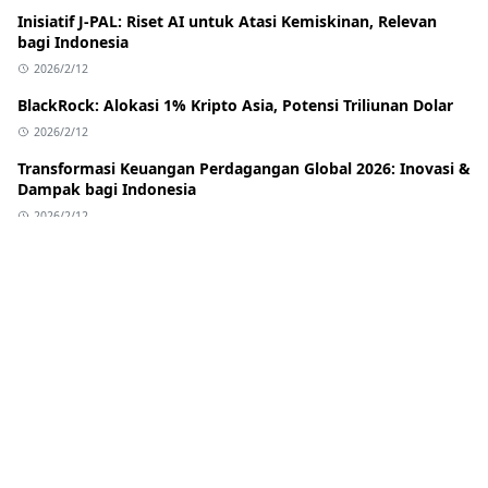
Inisiatif J-PAL: Riset AI untuk Atasi Kemiskinan, Relevan
bagi Indonesia
2026/2/12
BlackRock: Alokasi 1% Kripto Asia, Potensi Triliunan Dolar
2026/2/12
Transformasi Keuangan Perdagangan Global 2026: Inovasi &
Dampak bagi Indonesia
2026/2/12
Banreservas: Bank Pembiayaan Perdagangan Terbaik
Karibia & Pelajaran untuk Indonesia
2026/2/12
Stagnasi Regulasi Stablecoin AS: BlackRock Merambah DeFi
Via Uniswap
2026/2/12