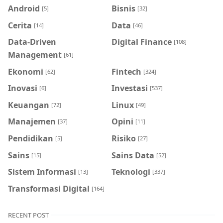
Android
Bisnis
[5]
[32]
Cerita
Data
[14]
[46]
Data-Driven
Digital Finance
[108]
Management
[61]
Ekonomi
Fintech
[62]
[324]
Inovasi
Investasi
[6]
[537]
Keuangan
Linux
[72]
[49]
Manajemen
Opini
[37]
[11]
Pendidikan
Risiko
[5]
[27]
Sains
Sains Data
[15]
[52]
Sistem Informasi
Teknologi
[13]
[337]
Transformasi Digital
[164]
RECENT POST