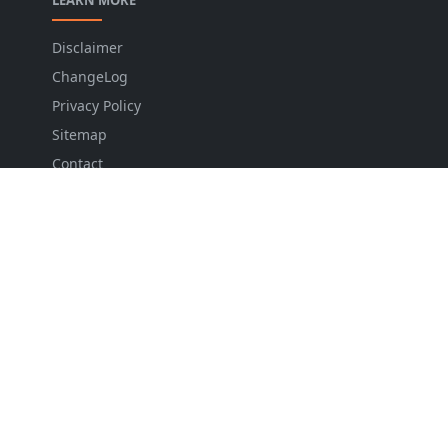
LEARN MORE
Disclaimer
ChangeLog
Privacy Policy
Sitemap
Contact
FOLLOW US
NEWSLETTER
Stay up to date with the latest news and relevant