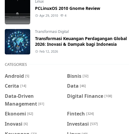
Linux
PCLinuxOS 2010 Gnome Review
Apr 29, 2010
4
Transformasi Digital
Transformasi Keuangan Perdagangan Global
2026: Inovasi & Dampak bagi Indonesia
Feb 12, 2026
CATEGORIES
Android
Bisnis
[5]
[32]
Cerita
Data
[14]
[46]
Data-Driven
Digital Finance
[108]
Management
[61]
Ekonomi
Fintech
[62]
[324]
Inovasi
Investasi
[6]
[537]
Keuangan
Linux
[72]
[49]