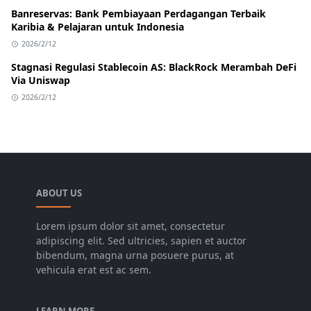
Banreservas: Bank Pembiayaan Perdagangan Terbaik
Karibia & Pelajaran untuk Indonesia
2026/2/12
Stagnasi Regulasi Stablecoin AS: BlackRock Merambah DeFi
Via Uniswap
2026/2/12
ABOUT US
Lorem ipsum dolor sit amet, consectetur
adipiscing elit. Sed ultricies, sapien et auctor
bibendum, magna urna posuere purus, at
vehicula erat est ac sem.