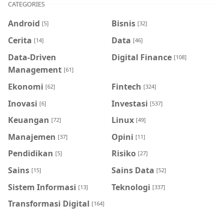
CATEGORIES
Android
Bisnis
[5]
[32]
Cerita
Data
[14]
[46]
Data-Driven
Digital Finance
[108]
Management
[61]
Ekonomi
Fintech
[62]
[324]
Inovasi
Investasi
[6]
[537]
Keuangan
Linux
[72]
[49]
Manajemen
Opini
[37]
[11]
Pendidikan
Risiko
[5]
[27]
Sains
Sains Data
[15]
[52]
Sistem Informasi
Teknologi
[13]
[337]
Transformasi Digital
[164]