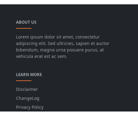
ABOUT US
Lorem ipsum dolor sit amet, consectetur
adipiscing elit. Sed ultricies, sapien et auctor
bibendum, magna urna posuere purus, at
vehicula erat est ac sem.
LEARN MORE
Disclaimer
ChangeLog
Privacy Policy
Sitemap
Contact