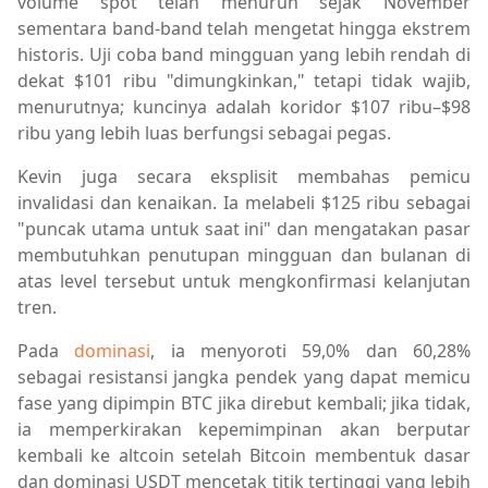
volume spot telah menurun sejak November
sementara band-band telah mengetat hingga ekstrem
historis. Uji coba band mingguan yang lebih rendah di
dekat $101 ribu "dimungkinkan," tetapi tidak wajib,
menurutnya; kuncinya adalah koridor $107 ribu–$98
ribu yang lebih luas berfungsi sebagai pegas.
Kevin juga secara eksplisit membahas pemicu
invalidasi dan kenaikan. Ia melabeli $125 ribu sebagai
"puncak utama untuk saat ini" dan mengatakan pasar
membutuhkan penutupan mingguan dan bulanan di
atas level tersebut untuk mengkonfirmasi kelanjutan
tren.
Pada
dominasi
, ia menyoroti 59,0% dan 60,28%
sebagai resistansi jangka pendek yang dapat memicu
fase yang dipimpin BTC jika direbut kembali; jika tidak,
ia memperkirakan kepemimpinan akan berputar
kembali ke altcoin setelah Bitcoin membentuk dasar
dan dominasi USDT mencetak titik tertinggi yang lebih