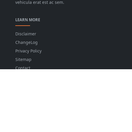
vehicula erat est ac sem.
LEARN MORE
Disclaimer
ChangeLog
Privacy Policy
Sitemap
Contact
FOLLOW US