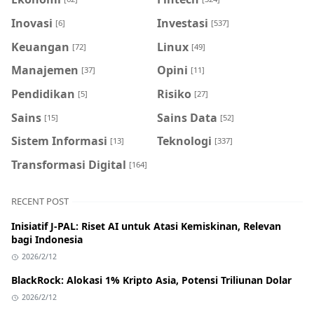
Inovasi
Investasi
[6]
[537]
Keuangan
Linux
[72]
[49]
Manajemen
Opini
[37]
[11]
Pendidikan
Risiko
[5]
[27]
Sains
Sains Data
[15]
[52]
Sistem Informasi
Teknologi
[13]
[337]
Transformasi Digital
[164]
RECENT POST
Inisiatif J-PAL: Riset AI untuk Atasi Kemiskinan, Relevan
bagi Indonesia
2026/2/12
BlackRock: Alokasi 1% Kripto Asia, Potensi Triliunan Dolar
2026/2/12