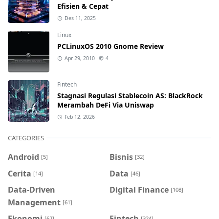
Efisien & Cepat
Des 11, 2025
Linux
PCLinuxOS 2010 Gnome Review
Apr 29, 2010
4
Fintech
Stagnasi Regulasi Stablecoin AS: BlackRock
Merambah DeFi Via Uniswap
Feb 12, 2026
CATEGORIES
Android
Bisnis
[5]
[32]
Cerita
Data
[14]
[46]
Data-Driven
Digital Finance
[108]
Management
[61]
Ekonomi
Fintech
[62]
[324]