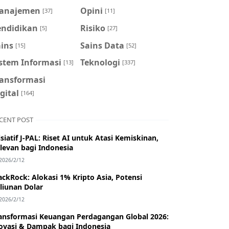
anajemen
Opini
[37]
[11]
endidikan
Risiko
[5]
[27]
ains
Sains Data
[15]
[52]
istem Informasi
Teknologi
[13]
[337]
ransformasi
gital
[164]
CENT POST
isiatif J-PAL: Riset AI untuk Atasi Kemiskinan,
levan bagi Indonesia
2026/2/12
ackRock: Alokasi 1% Kripto Asia, Potensi
iliunan Dolar
2026/2/12
ansformasi Keuangan Perdagangan Global 2026:
ovasi & Dampak bagi Indonesia