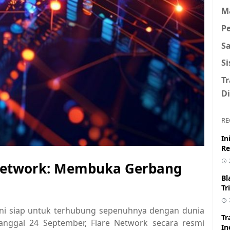
M
P
S
S
T
Di
RE
In
Re
 Network: Membuka Gerbang
Bl
Tr
, kini siap untuk terhubung sepenuhnya dengan dunia
Tr
 tanggal 24 September, Flare Network secara resmi
In