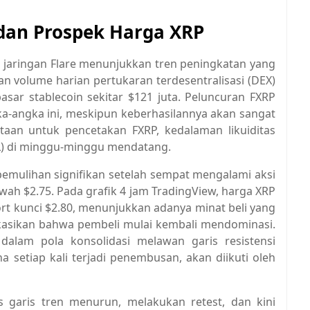
 dan Prospek Harga XRP
di jaringan Flare menunjukkan tren peningkatan yang
n volume harian pertukaran terdesentralisasi (DEX)
pasar stablecoin sekitar $121 juta. Peluncuran FXRP
a-angka ini, meskipun keberhasilannya akan sangat
aan untuk pencetakan FXRP, kedalaman likuiditas
TVL) di minggu-minggu mendatang.
 pemulihan signifikan setelah sempat mengalami aksi
ah $2.75. Pada grafik 4 jam TradingView, harga XRP
ort kunci $2.80, menunjukkan adanya minat beli yang
kasikan bahwa pembeli mulai kembali mendominasi.
 dalam pola konsolidasi melawan garis resistensi
 setiap kali terjadi penembusan, akan diikuti oleh
s garis tren menurun, melakukan retest, dan kini