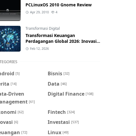
PCLinuxOS 2010 Gnome Review
Apr 29, 2010
4
Transformasi Digital
Transformasi Keuangan
Perdagangan Global 2026: Inovasi
& Dampak bagi Indonesia
Feb 12, 2026
TEGORIES
ndroid
Bisnis
[5]
[32]
rita
Data
[14]
[46]
ata-Driven
Digital Finance
[108]
anagement
[61]
konomi
Fintech
[62]
[324]
ovasi
Investasi
[6]
[537]
euangan
Linux
[72]
[49]