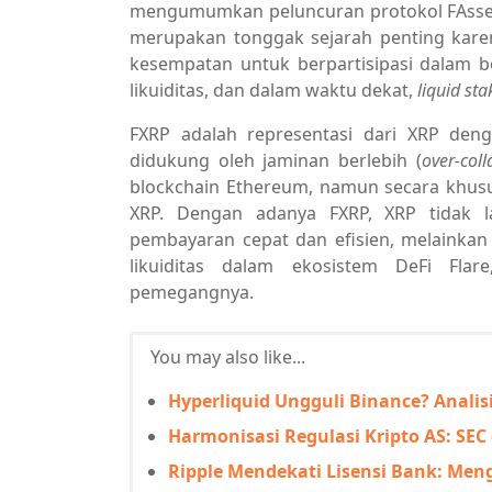
mengumumkan peluncuran protokol FAssets
merupakan tonggak sejarah penting kare
kesempatan untuk berpartisipasi dalam b
likuiditas, dan dalam waktu dekat,
liquid sta
FXRP adalah representasi dari XRP deng
didukung oleh jaminan berlebih (
over-coll
blockchain Ethereum, namun secara khusu
XRP. Dengan adanya FXRP, XRP tidak la
pembayaran cepat dan efisien, melainka
likuiditas dalam ekosistem DeFi Fl
pemegangnya.
You may also like...
Hyperliquid Ungguli Binance? Analisi
Harmonisasi Regulasi Kripto AS: SEC 
Ripple Mendekati Lisensi Bank: Men