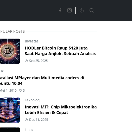
PULAR POSTS
Investasi
HODLer Bitcoin Raup $120 Juta
Saat Harga Anjlok: Sebuah Analisis
Sep 25, 2025
nux
stallasi MPlayer dan Multimedia codecs di
untu 10.04
Mei 1, 2010
3
Teknologi
Inovasi MIT: Chip Mikroelektronika
Lebih Efisien & Cepat
Des 11, 2025
Linux