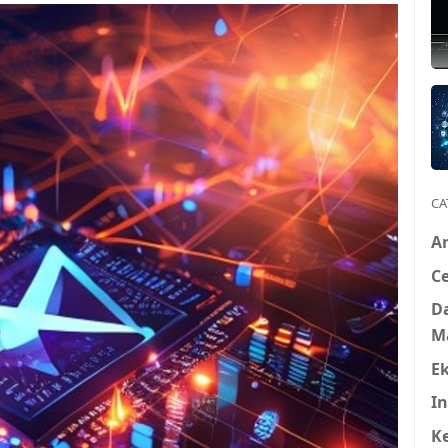
CA
A
Ce
D
M
E
In
K