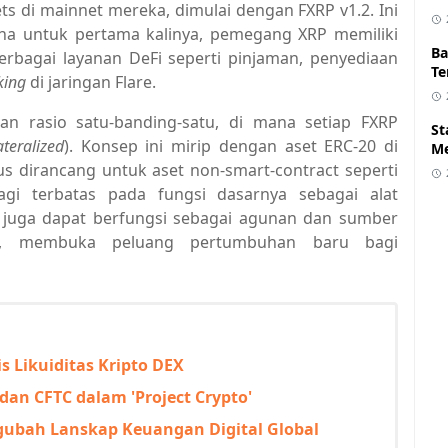
 di mainnet mereka, dimulai dengan FXRP v1.2. Ini
na untuk pertama kalinya, pemegang XRP memiliki
Ba
erbagai layanan DeFi seperti pinjaman, penyediaan
Te
king
di jaringan Flare.
an rasio satu-banding-satu, di mana setiap FXRP
St
ateralized
). Konsep ini mirip dengan aset ERC-20 di
Me
s dirancang untuk aset non-smart-contract seperti
gi terbatas pada fungsi dasarnya sebagai alat
n juga dapat berfungsi sebagai agunan dan sumber
are, membuka peluang pertumbuhan baru bagi
s Likuiditas Kripto DEX
dan CFTC dalam 'Project Crypto'
gubah Lanskap Keuangan Digital Global