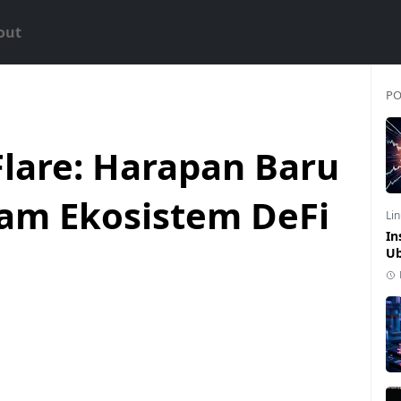
out
PO
Flare: Harapan Baru
am Ekosistem DeFi
Li
In
Ub