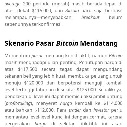
average
200 periode (merah) masih berada tepat di
atas, dekat $115.000, dan
Bitcoin
baru saja berhasil
melampauinya—menyebabkan
breakout
belum
sepenuhnya terkonfirmasi.
Skenario Pasar
Bitcoin
Mendatang
Momentum
pasar
memang konstruktif, namun
Bitcoin
masih menghadapi ujian penting. Penutupan harga di
atas $117.500 secara tegas dapat mengundang
tekanan beli yang lebih kuat, membuka peluang untuk
menuju $120.000 dan berpotensi menguji kembali
level tertinggi tahunan di sekitar $125.000. Sebaliknya,
penolakan di level ini dapat memicu aksi ambil untung
(
profit-taking
), menyeret
harga
kembali ke $114.000
atau bahkan $112.000. Para
trader
dan
investor
perlu
memantau level-level kunci ini dengan cermat, karena
pergerakan
harga
di sekitar titik-titik ini akan