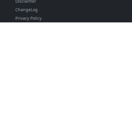
Disclaimer
ChangeLog
Privacy Policy
Sitemap
Contact
FOLLOW US
NEWSLETTER
Stay up to date with the latest news and relevant
updates from us.