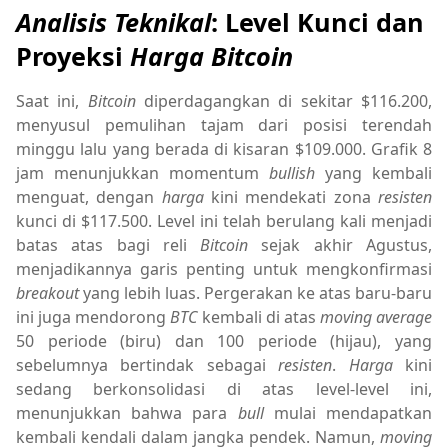
Analisis Teknikal
: Level Kunci dan
Proyeksi
Harga Bitcoin
Saat ini,
Bitcoin
diperdagangkan di sekitar $116.200,
menyusul pemulihan tajam dari posisi terendah
minggu lalu yang berada di kisaran $109.000. Grafik 8
jam menunjukkan momentum
bullish
yang kembali
menguat, dengan
harga
kini mendekati zona
resisten
kunci di $117.500. Level ini telah berulang kali menjadi
batas atas bagi reli
Bitcoin
sejak akhir Agustus,
menjadikannya garis penting untuk mengkonfirmasi
breakout
yang lebih luas. Pergerakan ke atas baru-baru
ini juga mendorong
BTC
kembali di atas
moving average
50 periode (biru) dan 100 periode (hijau), yang
sebelumnya bertindak sebagai
resisten
.
Harga
kini
sedang berkonsolidasi di atas level-level ini,
menunjukkan bahwa para
bull
mulai mendapatkan
kembali kendali dalam jangka pendek. Namun,
moving