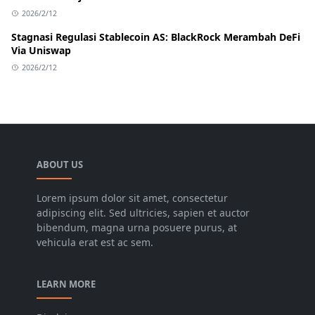
2026/2/12
Stagnasi Regulasi Stablecoin AS: BlackRock Merambah DeFi
Via Uniswap
2026/2/12
ABOUT US
Lorem ipsum dolor sit amet, consectetur
adipiscing elit. Sed ultricies, sapien et auctor
bibendum, magna urna posuere purus, at
vehicula erat est ac sem.
LEARN MORE