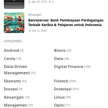
Apr 29, 2010
4
Keuangan
Banreservas: Bank Pembiayaan Perdagangan
Terbaik Karibia & Pelajaran untuk Indonesia
Feb 12, 2026
CATEGORIES
Android
Bisnis
[5]
[32]
Cerita
Data
[14]
[46]
Data-Driven
Digital Finance
[108]
Management
[61]
Ekonomi
Fintech
[62]
[324]
Inovasi
Investasi
[6]
[537]
Keuangan
Linux
[72]
[49]
Manajemen
Opini
[37]
[11]