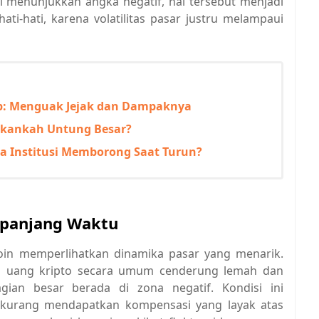
ini menunjukkan angka negatif, hal tersebut menjadi
ati-hati, karena volatilitas pasar justru melampaui
ump: Menguak Jejak dan Dampaknya
 Akankah Untung Besar?
pa Institusi Memborong Saat Turun?
Sepanjang Waktu
tcoin memperlihatkan dinamika pasar yang menarik.
ta uang kripto secara umum cenderung lemah dan
bagian besar berada di zona negatif. Kondisi ini
 kurang mendapatkan kompensasi yang layak atas