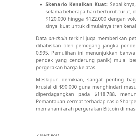
Skenario Kenaikan Kuat:
Sebaliknya,
selama beberapa hari berturut-turut,
$120.000 hingga $122.000 dengan vol
sinyal kuat untuk dimulainya tren kena
Data
on-chain
terkini juga memberikan petu
dihabiskan oleh pemegang jangka pendek
0.995. Pemulihan ini menunjukkan bahwa 
pendek yang cenderung panik) mulai ber
pergerakan harga ke atas.
Meskipun demikian, sangat penting bag
krusial di $90.000 guna menghindari masu
diperdagangkan pada $118.788, menun
Pemantauan cermat terhadap rasio Sharpe-l
memahami arah pergerakan Bitcoin di ma
Next Post