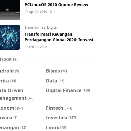
PCLinuxOS 2010 Gnome Review
Apr 29, 2010
4
Transformasi Digital
Transformasi Keuangan
Perdagangan Global 2026: Inovasi
& Dampak bagi Indonesia
Feb 12, 2026
TEGORIES
ndroid
Bisnis
[5]
[32]
rita
Data
[14]
[46]
ata-Driven
Digital Finance
[108]
anagement
[61]
konomi
Fintech
[62]
[324]
ovasi
Investasi
[6]
[537]
euangan
Linux
[72]
[49]