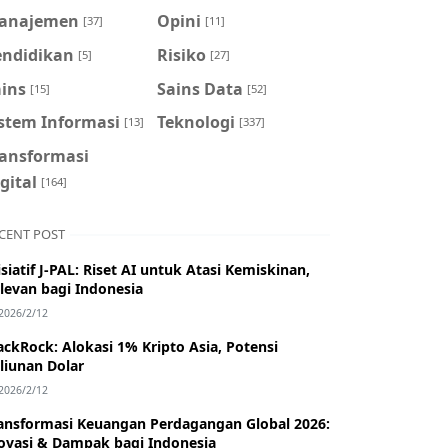
anajemen
Opini
[37]
[11]
endidikan
Risiko
[5]
[27]
ains
Sains Data
[15]
[52]
istem Informasi
Teknologi
[13]
[337]
ransformasi
gital
[164]
CENT POST
isiatif J-PAL: Riset AI untuk Atasi Kemiskinan,
levan bagi Indonesia
2026/2/12
ackRock: Alokasi 1% Kripto Asia, Potensi
iliunan Dolar
2026/2/12
ansformasi Keuangan Perdagangan Global 2026:
ovasi & Dampak bagi Indonesia