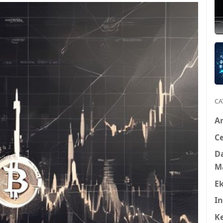
CA
A
Ce
D
M
E
In
K