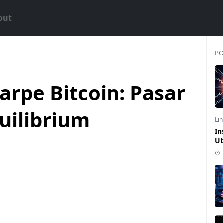
out
PO
harpe Bitcoin: Pasar
kuilibrium
Li
In
Ub