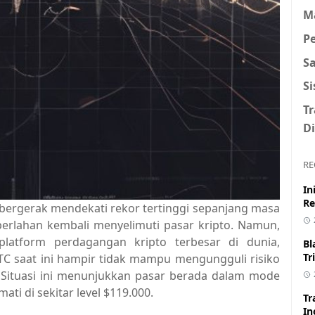
M
P
S
S
T
Di
RE
In
Re
us bergerak mendekati rekor tertinggi sepanjang masa
perlahan kembali menyelimuti pasar kripto. Namun,
platform perdagangan kripto terbesar di dunia,
Bl
Tr
C saat ini hampir tidak mampu mengungguli risiko
ini. Situasi ini menunjukkan pasar berada dalam mode
i di sekitar level $119.000.
Tr
In