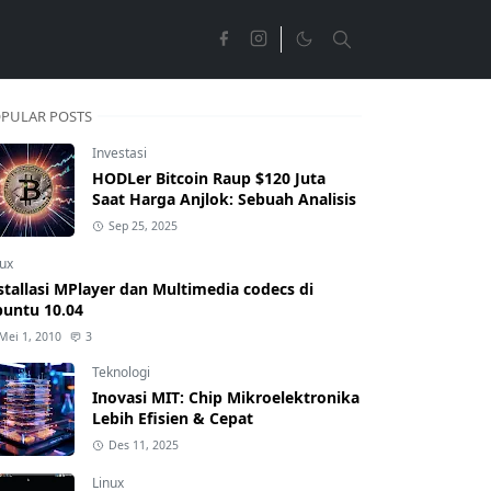
PULAR POSTS
Investasi
HODLer Bitcoin Raup $120 Juta
Saat Harga Anjlok: Sebuah Analisis
Sep 25, 2025
nux
stallasi MPlayer dan Multimedia codecs di
untu 10.04
Mei 1, 2010
3
Teknologi
Inovasi MIT: Chip Mikroelektronika
Lebih Efisien & Cepat
Des 11, 2025
Linux