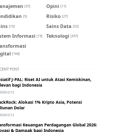
anajemen
Opini
[37]
[11]
endidikan
Risiko
[5]
[27]
ains
Sains Data
[15]
[52]
istem Informasi
Teknologi
[13]
[337]
ransformasi
gital
[164]
CENT POST
isiatif J-PAL: Riset AI untuk Atasi Kemiskinan,
levan bagi Indonesia
2026/2/12
ackRock: Alokasi 1% Kripto Asia, Potensi
iliunan Dolar
2026/2/12
ansformasi Keuangan Perdagangan Global 2026:
ovasi & Dampak bagi Indonesia