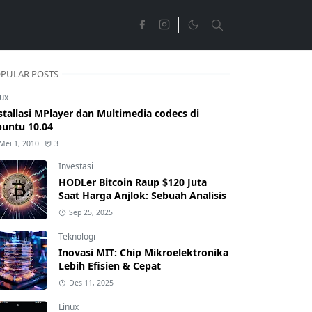
PULAR POSTS
nux
stallasi MPlayer dan Multimedia codecs di
untu 10.04
Mei 1, 2010
3
Investasi
HODLer Bitcoin Raup $120 Juta
Saat Harga Anjlok: Sebuah Analisis
Sep 25, 2025
Teknologi
Inovasi MIT: Chip Mikroelektronika
Lebih Efisien & Cepat
Des 11, 2025
Linux