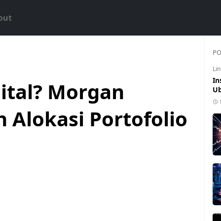
out
PO
Li
In
gital? Morgan
Ub
 Alokasi Portofolio