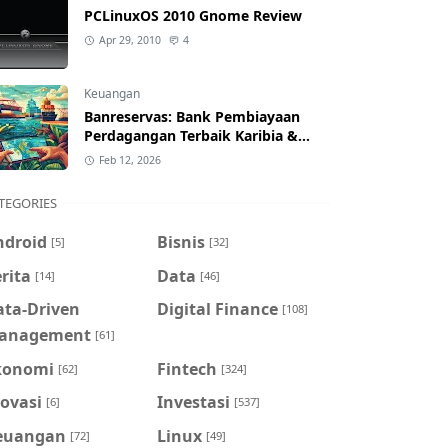
PCLinuxOS 2010 Gnome Review
Apr 29, 2010
4
Keuangan
Banreservas: Bank Pembiayaan
Perdagangan Terbaik Karibia &
Pelajaran untuk Indonesia
Feb 12, 2026
TEGORIES
ndroid
Bisnis
[5]
[32]
rita
Data
[14]
[46]
ata-Driven
Digital Finance
[108]
anagement
[61]
konomi
Fintech
[62]
[324]
ovasi
Investasi
[6]
[537]
euangan
Linux
[72]
[49]