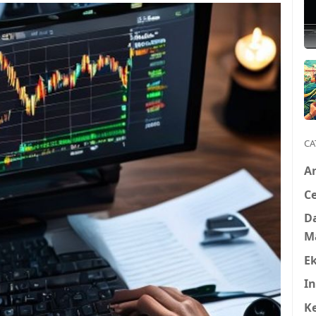
CA
A
Ce
D
M
E
In
K