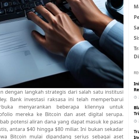
M
P
S
S
T
Di
RE
In
Re
dengan langkah strategis dari salah satu institusi
ley. Bank investasi raksasa ini telah memperbarui
terbuka menyarankan beberapa kliennya untuk
Bl
Tr
ofolio mereka ke Bitcoin dan aset digital serupa.
ebab potensi aliran dana yang dapat masuk ke pasar
is, antara $40 hingga $80 miliar. Ini bukan sekadar
Tr
wa Bitcoin mulai dipandang serius sebagai aset
In