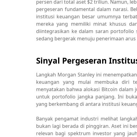
persen dari total aset $2 triliun. Namun, leb
pergeseran fundamental dalam narasi. Bebe
institusi keuangan besar umumnya terbat
mereka yang memiliki minat khusus dan t
diintegrasikan ke dalam saran portofolio s
sedang bergerak menuju penerimaan arus
Sinyal Pergeseran Institus
Langkah Morgan Stanley ini menempatkanny
keuangan yang mulai membuka diri terh
menyatakan bahwa alokasi Bitcoin dalam j
untuk portofolio jangka panjang. Ini buk
yang berkembang di antara institusi keuan
Banyak pengamat industri melihat langk
bukan lagi berada di pinggiran. Aset ini b
relevan bagi spektrum investor yang jauh