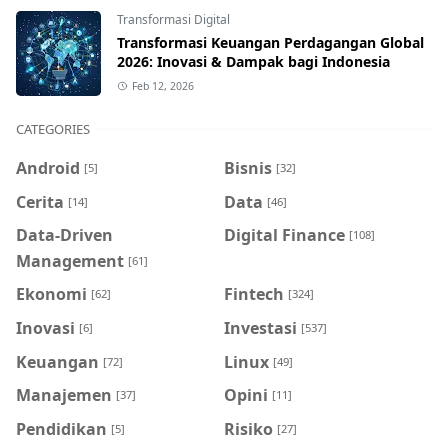
Transformasi Digital
Transformasi Keuangan Perdagangan Global
2026: Inovasi & Dampak bagi Indonesia
Feb 12, 2026
CATEGORIES
Android
Bisnis
[5]
[32]
Cerita
Data
[14]
[46]
Data-Driven
Digital Finance
[108]
Management
[61]
Ekonomi
Fintech
[62]
[324]
Inovasi
Investasi
[6]
[537]
Keuangan
Linux
[72]
[49]
Manajemen
Opini
[37]
[11]
Pendidikan
Risiko
[5]
[27]