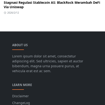
Stagnasi Regulasi Stablecoin AS: BlackRock Merambah DeFi
Via Uniswap
2026/2/12
ABOUT US
Lorem ipsum dolor sit amet, consectetur
adipiscing elit. Sed ultricies, sapien et auctor
bibendum, magna urna posuere purus, at
vehicula erat est ac sem.
LEARN MORE
Disclaimer
ChangeLog