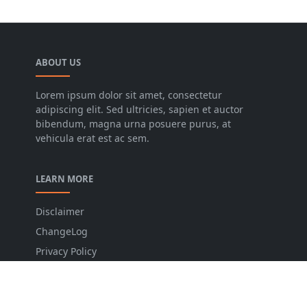
ABOUT US
Lorem ipsum dolor sit amet, consectetur
adipiscing elit. Sed ultricies, sapien et auctor
bibendum, magna urna posuere purus, at
vehicula erat est ac sem.
LEARN MORE
Disclaimer
ChangeLog
Privacy Policy
Sitemap
Contact