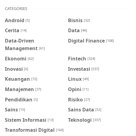
CATEGORIES
Android
Bisnis
[5]
[32]
Cerita
Data
[14]
[46]
Data-Driven
Digital Finance
[108]
Management
[61]
Ekonomi
Fintech
[62]
[324]
Inovasi
Investasi
[6]
[537]
Keuangan
Linux
[72]
[49]
Manajemen
Opini
[37]
[11]
Pendidikan
Risiko
[5]
[27]
Sains
Sains Data
[15]
[52]
Sistem Informasi
Teknologi
[13]
[337]
Transformasi Digital
[164]