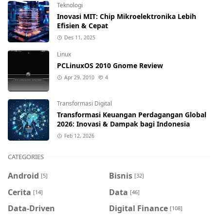
Teknologi
Inovasi MIT: Chip Mikroelektronika Lebih
Efisien & Cepat
Des 11, 2025
Linux
PCLinuxOS 2010 Gnome Review
Apr 29, 2010
4
Transformasi Digital
Transformasi Keuangan Perdagangan Global
2026: Inovasi & Dampak bagi Indonesia
Feb 12, 2026
CATEGORIES
Android
Bisnis
[5]
[32]
Cerita
Data
[14]
[46]
Data-Driven
Digital Finance
[108]