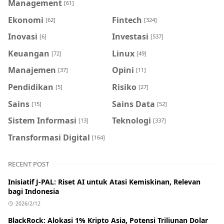
Management
[61]
Ekonomi
Fintech
[62]
[324]
Inovasi
Investasi
[6]
[537]
Keuangan
Linux
[72]
[49]
Manajemen
Opini
[37]
[11]
Pendidikan
Risiko
[5]
[27]
Sains
Sains Data
[15]
[52]
Sistem Informasi
Teknologi
[13]
[337]
Transformasi Digital
[164]
RECENT POST
Inisiatif J-PAL: Riset AI untuk Atasi Kemiskinan, Relevan
bagi Indonesia
2026/2/12
BlackRock: Alokasi 1% Kripto Asia, Potensi Triliunan Dolar