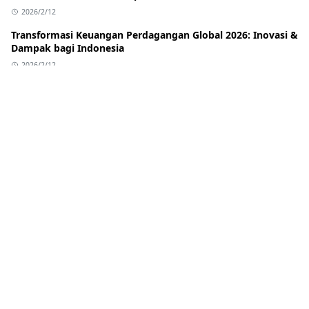
2026/2/12
Transformasi Keuangan Perdagangan Global 2026: Inovasi &
Dampak bagi Indonesia
2026/2/12
Banreservas: Bank Pembiayaan Perdagangan Terbaik
Karibia & Pelajaran untuk Indonesia
2026/2/12
Stagnasi Regulasi Stablecoin AS: BlackRock Merambah DeFi
Via Uniswap
2026/2/12
ABOUT US
Lorem ipsum dolor sit amet, consectetur