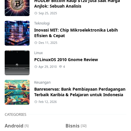
HODLer Bitcoin Raup $120 Juta Saat Harga
Anjlok: Sebuah Analisis
Sep 25, 2025
Teknologi
Inovasi MIT: Chip Mikroelektronika Lebih
Efisien & Cepat
Des 11, 2025
Linux
PCLinuxOS 2010 Gnome Review
Apr 29, 2010
4
Keuangan
Banreservas: Bank Pembiayaan Perdagangan
Terbaik Karibia & Pelajaran untuk Indonesia
Feb 12, 2026
CATEGORIES
Android
Bisnis
[5]
[32]