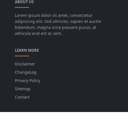
ABOUT US
Lorem ipsum dolor sit amet, consectetur
adipiscing elit. Sed ultricies, sapien et auctor
bibendum, magna urna posuere purus, at
vehicula erat est ac sem.
LEARN MORE
Disclaimer
ChangeLog
Privacy Policy
Sitemap
Contact
FOLLOW US