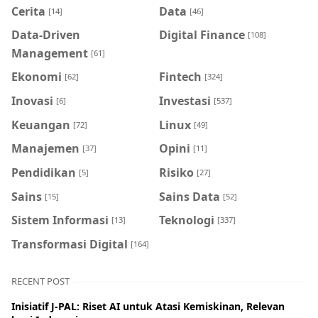
Cerita
Data
[14]
[46]
Data-Driven
Digital Finance
[108]
Management
[61]
Ekonomi
Fintech
[62]
[324]
Inovasi
Investasi
[6]
[537]
Keuangan
Linux
[72]
[49]
Manajemen
Opini
[37]
[11]
Pendidikan
Risiko
[5]
[27]
Sains
Sains Data
[15]
[52]
Sistem Informasi
Teknologi
[13]
[337]
Transformasi Digital
[164]
RECENT POST
Inisiatif J-PAL: Riset AI untuk Atasi Kemiskinan, Relevan