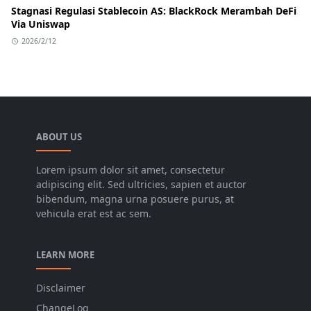
Stagnasi Regulasi Stablecoin AS: BlackRock Merambah DeFi
Via Uniswap
2026/2/12
ABOUT US
Lorem ipsum dolor sit amet, consectetur
adipiscing elit. Sed ultricies, sapien et auctor
bibendum, magna urna posuere purus, at
vehicula erat est ac sem.
LEARN MORE
Disclaimer
ChangeLog