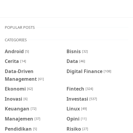
POPULAR POSTS
CATEGORIES
Android
Bisnis
[5]
[32]
Cerita
Data
[14]
[46]
Data-Driven
Digital Finance
[108]
Management
[61]
Ekonomi
Fintech
[62]
[324]
Inovasi
Investasi
[6]
[537]
Keuangan
Linux
[72]
[49]
Manajemen
Opini
[37]
[11]
Pendidikan
Risiko
[5]
[27]