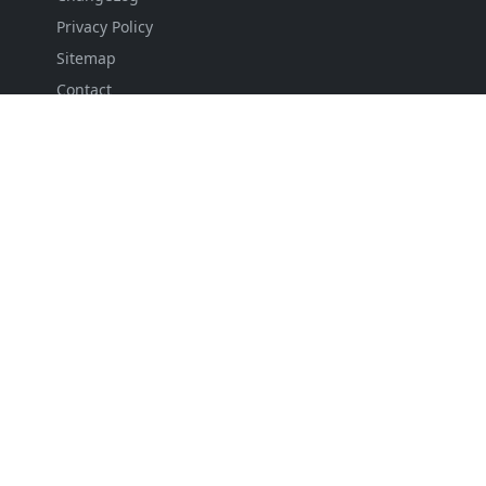
Privacy Policy
Sitemap
Contact
FOLLOW US
NEWSLETTER
Stay up to date with the latest news and relevant
updates from us.