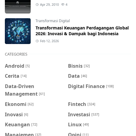
Apr 29, 2010
4
Transformasi Digital
Transformasi Keuangan Perdagangan Global
2026: Inovasi & Dampak bagi Indonesia
Feb 12, 2026
CATEGORIES
Android
Bisnis
[5]
[32]
Cerita
Data
[14]
[46]
Data-Driven
Digital Finance
[108]
Management
[61]
Ekonomi
Fintech
[62]
[324]
Inovasi
Investasi
[6]
[537]
Keuangan
Linux
[72]
[49]
Manajemen
Opini
[37]
[11]