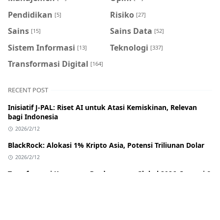
Pendidikan
Risiko
[5]
[27]
Sains
Sains Data
[15]
[52]
Sistem Informasi
Teknologi
[13]
[337]
Transformasi Digital
[164]
RECENT POST
Inisiatif J-PAL: Riset AI untuk Atasi Kemiskinan, Relevan
bagi Indonesia
2026/2/12
BlackRock: Alokasi 1% Kripto Asia, Potensi Triliunan Dolar
2026/2/12
Transformasi Keuangan Perdagangan Global 2026: Inovasi &
Dampak bagi Indonesia
2026/2/12
Banreservas: Bank Pembiayaan Perdagangan Terbaik