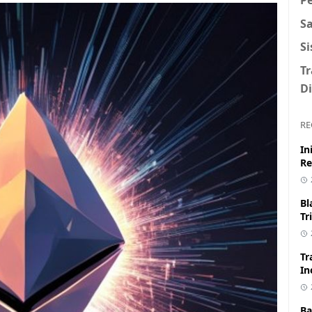
S
S
T
Di
RE
In
Re
Bl
Tr
Tr
In
Ba