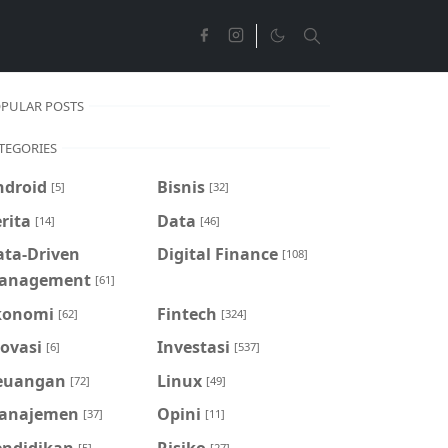
PULAR POSTS
TEGORIES
ndroid
Bisnis
[5]
[32]
rita
Data
[14]
[46]
ata-Driven
Digital Finance
[108]
anagement
[61]
konomi
Fintech
[62]
[324]
ovasi
Investasi
[6]
[537]
euangan
Linux
[72]
[49]
anajemen
Opini
[37]
[11]
endidikan
Risiko
[5]
[27]