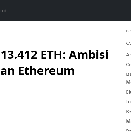
out
PO
CA
 13.412 ETH: Ambisi
A
Ce
kan Ethereum
D
M
E
In
K
M
P