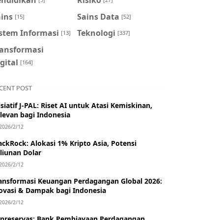
ains
Sains Data
[15]
[52]
istem Informasi
Teknologi
[13]
[337]
ransformasi
gital
[164]
CENT POST
isiatif J-PAL: Riset AI untuk Atasi Kemiskinan,
levan bagi Indonesia
2026/2/12
ackRock: Alokasi 1% Kripto Asia, Potensi
iliunan Dolar
2026/2/12
ansformasi Keuangan Perdagangan Global 2026:
ovasi & Dampak bagi Indonesia
2026/2/12
nreservas: Bank Pembiayaan Perdagangan