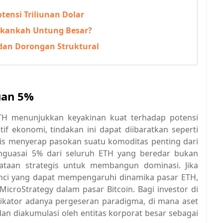
otensi Triliunan Dolar
 Akankah Untung Besar?
o dan Dorongan Struktural
uan 5%
TH menunjukkan keyakinan kuat terhadap potensi
f ekonomi, tindakan ini dapat diibaratkan seperti
tis menyerap pasokan suatu komoditas penting dari
nguasai 5% dari seluruh ETH yang beredar bukan
ataan strategis untuk membangun dominasi. Jika
unci yang dapat mempengaruhi dinamika pasar ETH,
icroStrategy dalam pasar Bitcoin. Bagi investor di
ndikator adanya pergeseran paradigma, di mana aset
dan diakumulasi oleh entitas korporat besar sebagai