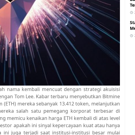
Te
St
Me
buah nama kembali mencuat dengan strategi akuisisi
i dengan Tom Lee. Kabar terbaru menyebutkan Bitmine
 (ETH) mereka sebanyak 13.412 token, melanjutkan
ereka salah satu pemegang korporat terbesar di
ung memicu kenaikan harga ETH kembali di atas level
estor apakah ini sinyal kepercayaan kuat atau hanya
i juga terjadi saat institusi-institusi besar mulai