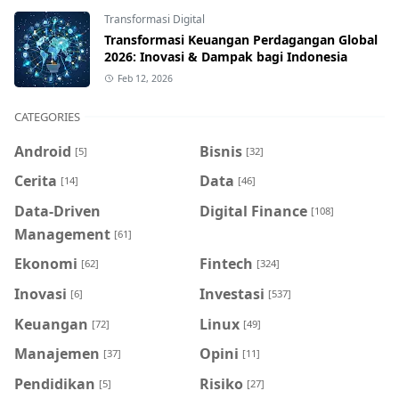
Transformasi Digital
Transformasi Keuangan Perdagangan Global
2026: Inovasi & Dampak bagi Indonesia
Feb 12, 2026
CATEGORIES
Android
Bisnis
[5]
[32]
Cerita
Data
[14]
[46]
Data-Driven
Digital Finance
[108]
Management
[61]
Ekonomi
Fintech
[62]
[324]
Inovasi
Investasi
[6]
[537]
Keuangan
Linux
[72]
[49]
Manajemen
Opini
[37]
[11]
Pendidikan
Risiko
[5]
[27]