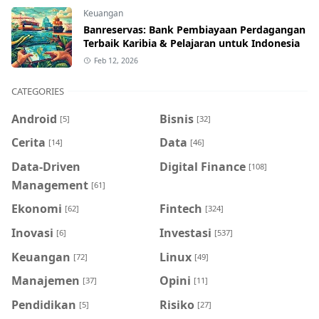
Keuangan
Banreservas: Bank Pembiayaan Perdagangan
Terbaik Karibia & Pelajaran untuk Indonesia
Feb 12, 2026
CATEGORIES
Android
Bisnis
[5]
[32]
Cerita
Data
[14]
[46]
Data-Driven
Digital Finance
[108]
Management
[61]
Ekonomi
Fintech
[62]
[324]
Inovasi
Investasi
[6]
[537]
Keuangan
Linux
[72]
[49]
Manajemen
Opini
[37]
[11]
Pendidikan
Risiko
[5]
[27]