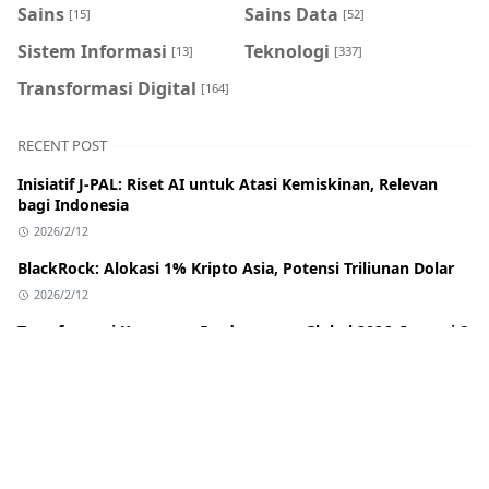
Sains
Sains Data
[15]
[52]
Sistem Informasi
Teknologi
[13]
[337]
Transformasi Digital
[164]
RECENT POST
Inisiatif J-PAL: Riset AI untuk Atasi Kemiskinan, Relevan
bagi Indonesia
2026/2/12
BlackRock: Alokasi 1% Kripto Asia, Potensi Triliunan Dolar
2026/2/12
Transformasi Keuangan Perdagangan Global 2026: Inovasi &
Dampak bagi Indonesia
2026/2/12
Banreservas: Bank Pembiayaan Perdagangan Terbaik
Karibia & Pelajaran untuk Indonesia
2026/2/12