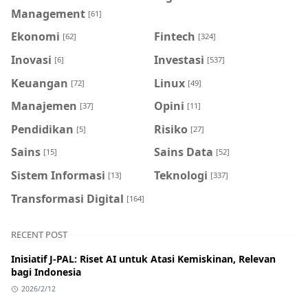
Management
[61]
Ekonomi
Fintech
[62]
[324]
Inovasi
Investasi
[6]
[537]
Keuangan
Linux
[72]
[49]
Manajemen
Opini
[37]
[11]
Pendidikan
Risiko
[5]
[27]
Sains
Sains Data
[15]
[52]
Sistem Informasi
Teknologi
[13]
[337]
Transformasi Digital
[164]
RECENT POST
Inisiatif J-PAL: Riset AI untuk Atasi Kemiskinan, Relevan
bagi Indonesia
2026/2/12