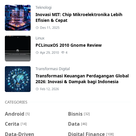
Teknologi
Inovasi MIT: Chip Mikroelektronika Lebih
Efisien & Cepat
Des 11, 2025
Linux
PCLinuxOS 2010 Gnome Review
Apr 29, 2010
4
Transformasi Digital
Transformasi Keuangan Perdagangan Global
2026: Inovasi & Dampak bagi Indonesia
Feb 12, 2026
CATEGORIES
Android
Bisnis
[5]
[32]
Cerita
Data
[14]
[46]
Data-Driven
Digital Finance
[108]