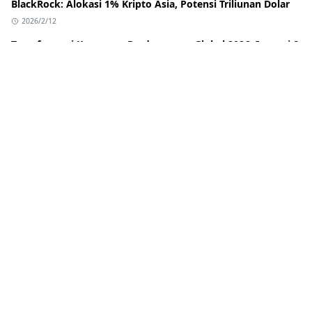
BlackRock: Alokasi 1% Kripto Asia, Potensi Triliunan Dolar
2026/2/12
Transformasi Keuangan Perdagangan Global 2026: Inovasi &
Dampak bagi Indonesia
2026/2/12
Banreservas: Bank Pembiayaan Perdagangan Terbaik
Karibia & Pelajaran untuk Indonesia
2026/2/12
Stagnasi Regulasi Stablecoin AS: BlackRock Merambah DeFi
Via Uniswap
2026/2/12
ABOUT US
Lorem ipsum dolor sit amet, consectetur