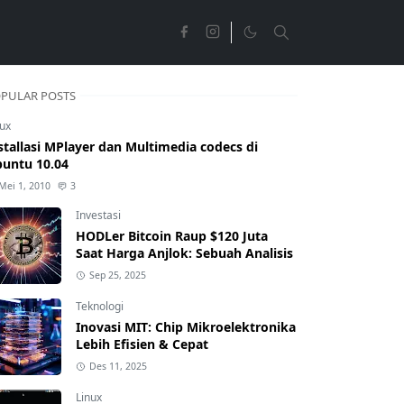
PULAR POSTS
nux
stallasi MPlayer dan Multimedia codecs di
untu 10.04
Mei 1, 2010
3
Investasi
HODLer Bitcoin Raup $120 Juta
Saat Harga Anjlok: Sebuah Analisis
Sep 25, 2025
Teknologi
Inovasi MIT: Chip Mikroelektronika
Lebih Efisien & Cepat
Des 11, 2025
Linux