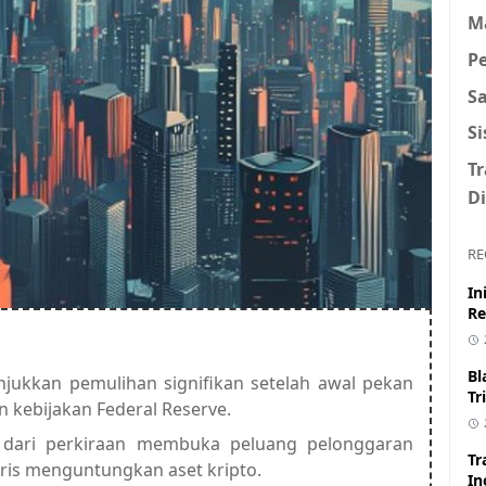
M
P
S
S
T
Di
RE
In
Re
Bl
njukkan pemulihan signifikan setelah awal pekan
Tr
n kebijakan Federal Reserve.
h dari perkiraan membuka peluang pelonggaran
Tr
oris menguntungkan aset kripto.
In