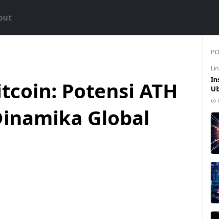
out
PO
Li
In
itcoin: Potensi ATH
Ub
Dinamika Global