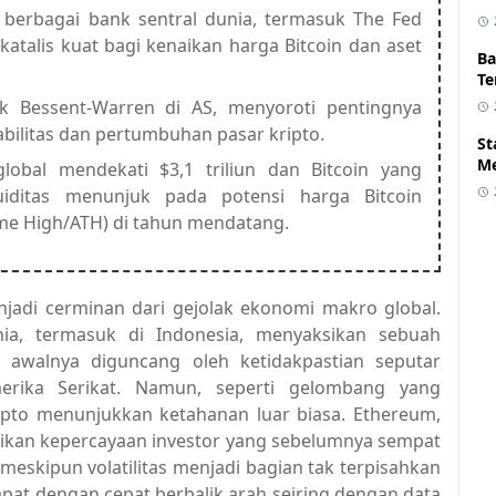
ri berbagai bank sentral dunia, termasuk The Fed
atalis kuat bagi kenaikan harga Bitcoin dan aset
Ba
Te
lik Bessent-Warren di AS, menyoroti pentingnya
bilitas dan pertumbuhan pasar kripto.
St
Me
global mendekati $3,1 triliun dan Bitcoin yang
kuiditas menunjuk pada potensi harga Bitcoin
Time High/ATH) di tahun mendatang.
enjadi cerminan dari gejolak ekonomi makro global.
nia, termasuk di Indonesia, menyaksikan sebuah
 awalnya diguncang oleh ketidakpastian seputar
erika Serikat. Namun, seperti gelombang yang
pto menunjukkan ketahanan luar biasa. Ethereum,
ikan kepercayaan investor yang sebelumnya sempat
skipun volatilitas menjadi bagian tak terpisahkan
apat dengan cepat berbalik arah seiring dengan data