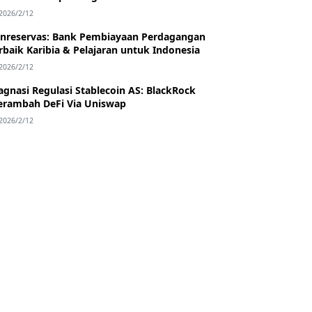
2026/2/12
nreservas: Bank Pembiayaan Perdagangan
rbaik Karibia & Pelajaran untuk Indonesia
2026/2/12
agnasi Regulasi Stablecoin AS: BlackRock
rambah DeFi Via Uniswap
2026/2/12