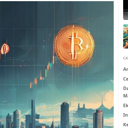
CA
A
Ce
D
M
E
In
K