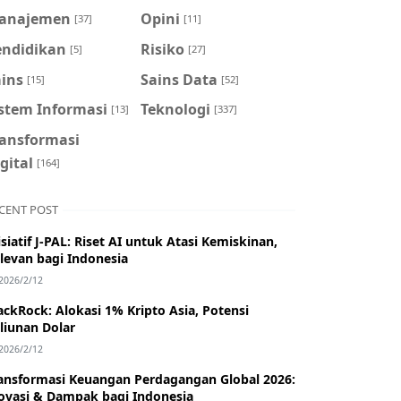
anajemen
Opini
[37]
[11]
endidikan
Risiko
[5]
[27]
ains
Sains Data
[15]
[52]
istem Informasi
Teknologi
[13]
[337]
ransformasi
gital
[164]
CENT POST
isiatif J-PAL: Riset AI untuk Atasi Kemiskinan,
levan bagi Indonesia
2026/2/12
ackRock: Alokasi 1% Kripto Asia, Potensi
iliunan Dolar
2026/2/12
ansformasi Keuangan Perdagangan Global 2026:
ovasi & Dampak bagi Indonesia