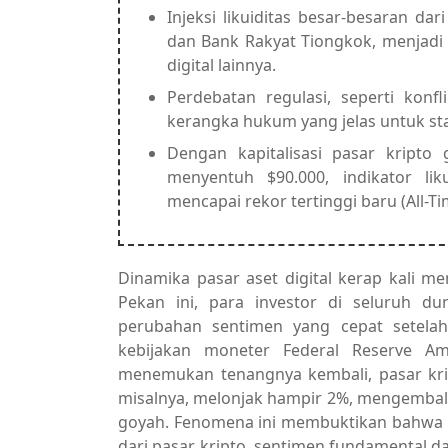
Injeksi likuiditas besar-besaran da
dan Bank Rakyat Tiongkok, menjadi k
digital lainnya.
Perdebatan regulasi, seperti konf
kerangka hukum yang jelas untuk sta
Dengan kapitalisasi pasar kripto 
menyentuh $90.000, indikator li
mencapai rekor tertinggi baru (All-
Dinamika pasar aset digital kerap kali m
Pekan ini, para investor di seluruh du
perubahan sentimen yang cepat setelah
kebijakan moneter Federal Reserve Am
menemukan tenangnya kembali, pasar kri
misalnya, melonjak hampir 2%, mengembal
goyah. Fenomena ini membuktikan bahwa me
dari pasar kripto, sentimen fundamental d