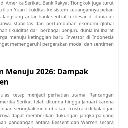
adi di Amerika Serikat. Bank Rakyat Tiongkok juga turut
iliun Yuan likuiditas ke sistem keuangannya pekan
ak langsung antar bank sentral terbesar di dunia ini
ahwa stabilitas dan pertumbuhan ekonomi global
han likuiditas dari berbagai penjuru dunia ini ibarat
ga menuju ketinggian baru. Investor di Indonesia
 sangat memengaruhi pergerakan modal dan sentimen
alan Menuju 2026: Dampak
ren
egulasi tetap menjadi perhatian utama. Rancangan
merika Serikat telah ditunda hingga Januari karena
ndaan seringkali menimbulkan frustrasi di kalangan
khirnya dapat memberikan dukungan jangka panjang
ecahan pandangan antara Bessent dan Warren secara