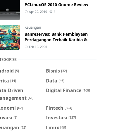
PCLinuxOS 2010 Gnome Review
Apr 29, 2010
4
Keuangan
Banreservas: Bank Pembiayaan
Perdagangan Terbaik Karibia &
Pelajaran untuk Indonesia
Feb 12, 2026
TEGORIES
ndroid
Bisnis
[5]
[32]
rita
Data
[14]
[46]
ata-Driven
Digital Finance
[108]
anagement
[61]
konomi
Fintech
[62]
[324]
ovasi
Investasi
[6]
[537]
euangan
Linux
[72]
[49]