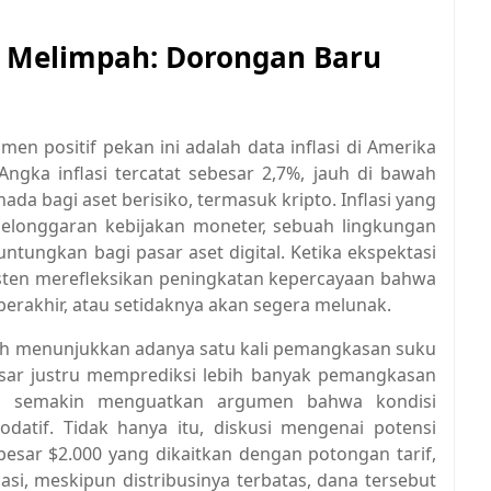
as Melimpah: Dorongan Baru
en positif pekan ini adalah data inflasi di Amerika
ngka inflasi tercatat sebesar 2,7%, jauh di bawah
da bagi aset berisiko, termasuk kripto. Inflasi yang
pelonggaran kebijakan moneter, sebuah lingkungan
ntungkan bagi pasar aset digital. Ketika ekspektasi
sisten merefleksikan peningkatan kepercayaan bahwa
 berakhir, atau setidaknya akan segera melunak.
sih menunjukkan adanya satu kali pemangkasan suku
asar justru memprediksi lebih banyak pemangkasan
i ini semakin menguatkan argumen bahwa kondisi
atif. Tidak hanya itu, diskusi mengenai potensi
besar $2.000 yang dikaitkan dengan potongan tarif,
asi, meskipun distribusinya terbatas, dana tersebut