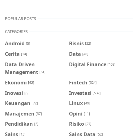
POPULAR POSTS
CATEGORIES
Android
Bisnis
[5]
[32]
Cerita
Data
[14]
[46]
Data-Driven
Digital Finance
[108]
Management
[61]
Ekonomi
Fintech
[62]
[324]
Inovasi
Investasi
[6]
[537]
Keuangan
Linux
[72]
[49]
Manajemen
Opini
[37]
[11]
Pendidikan
Risiko
[5]
[27]
Sains
Sains Data
[15]
[52]