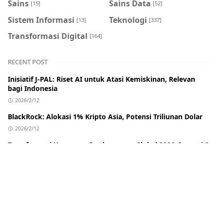
Sains
Sains Data
[15]
[52]
Sistem Informasi
Teknologi
[13]
[337]
Transformasi Digital
[164]
RECENT POST
Inisiatif J-PAL: Riset AI untuk Atasi Kemiskinan, Relevan
bagi Indonesia
2026/2/12
BlackRock: Alokasi 1% Kripto Asia, Potensi Triliunan Dolar
2026/2/12
Transformasi Keuangan Perdagangan Global 2026: Inovasi &
Dampak bagi Indonesia
2026/2/12
Banreservas: Bank Pembiayaan Perdagangan Terbaik
Karibia & Pelajaran untuk Indonesia
2026/2/12