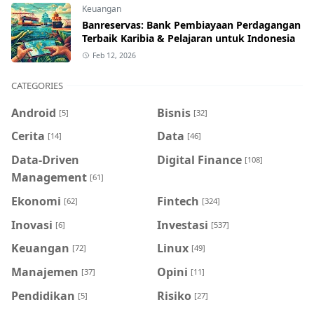
Keuangan
Banreservas: Bank Pembiayaan Perdagangan
Terbaik Karibia & Pelajaran untuk Indonesia
Feb 12, 2026
CATEGORIES
Android
Bisnis
[5]
[32]
Cerita
Data
[14]
[46]
Data-Driven
Digital Finance
[108]
Management
[61]
Ekonomi
Fintech
[62]
[324]
Inovasi
Investasi
[6]
[537]
Keuangan
Linux
[72]
[49]
Manajemen
Opini
[37]
[11]
Pendidikan
Risiko
[5]
[27]