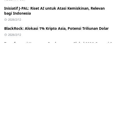
Inisiatif J-PAL: Riset AI untuk Atasi Kemiskinan, Relevan
bagi Indonesia
2026/2/12
BlackRock: Alokasi 1% Kripto Asia, Potensi Triliunan Dolar
2026/2/12
Transformasi Keuangan Perdagangan Global 2026: Inovasi &
Dampak bagi Indonesia
2026/2/12
Banreservas: Bank Pembiayaan Perdagangan Terbaik
Karibia & Pelajaran untuk Indonesia
2026/2/12
Stagnasi Regulasi Stablecoin AS: BlackRock Merambah DeFi
Via Uniswap
2026/2/12