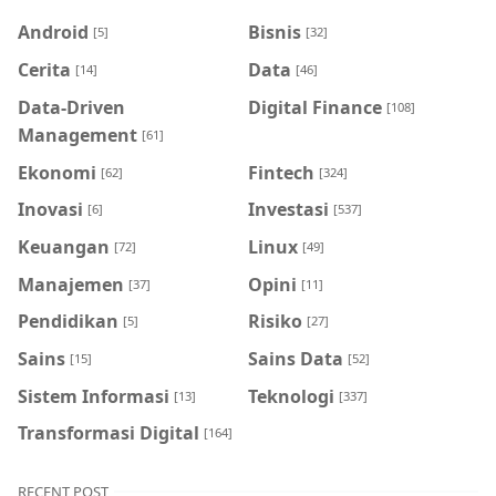
Android
Bisnis
[5]
[32]
Cerita
Data
[14]
[46]
Data-Driven
Digital Finance
[108]
Management
[61]
Ekonomi
Fintech
[62]
[324]
Inovasi
Investasi
[6]
[537]
Keuangan
Linux
[72]
[49]
Manajemen
Opini
[37]
[11]
Pendidikan
Risiko
[5]
[27]
Sains
Sains Data
[15]
[52]
Sistem Informasi
Teknologi
[13]
[337]
Transformasi Digital
[164]
RECENT POST