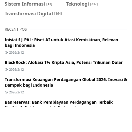
Sistem Informasi
Teknologi
[13]
[337]
Transformasi Digital
[164]
RECENT POST
Inisiatif J-PAL: Riset AI untuk Atasi Kemiskinan, Relevan
bagi Indonesia
2026/2/12
BlackRock: Alokasi 1% Kripto Asia, Potensi Triliunan Dolar
2026/2/12
Transformasi Keuangan Perdagangan Global 2026: Inovasi &
Dampak bagi Indonesia
2026/2/12
Banreservas: Bank Pembiayaan Perdagangan Terbaik
Karibia & Pelajaran untuk Indonesia
2026/2/12
Stagnasi Regulasi Stablecoin AS: BlackRock Merambah DeFi
Via Uniswap