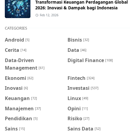
Transformasi Keuangan Perdagangan Global
2026: Inovasi & Dampak bagi Indonesia
Feb 12, 2026
CATEGORIES
Android
Bisnis
[5]
[32]
Cerita
Data
[14]
[46]
Data-Driven
Digital Finance
[108]
Management
[61]
Ekonomi
Fintech
[62]
[324]
Inovasi
Investasi
[6]
[537]
Keuangan
Linux
[72]
[49]
Manajemen
Opini
[37]
[11]
Pendidikan
Risiko
[5]
[27]
Sains
Sains Data
[15]
[52]