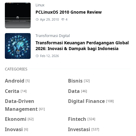
Linux
PCLinuxOS 2010 Gnome Review
Apr 29, 2010
4
Transformasi Digital
Transformasi Keuangan Perdagangan Global
2026: Inovasi & Dampak bagi Indonesia
Feb 12, 2026
CATEGORIES
Android
Bisnis
[5]
[32]
Cerita
Data
[14]
[46]
Data-Driven
Digital Finance
[108]
Management
[61]
Ekonomi
Fintech
[62]
[324]
Inovasi
Investasi
[6]
[537]