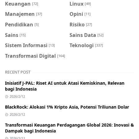
Keuangan
Linux
[72]
[49]
Manajemen
Opini
[37]
[11]
Pendidikan
Risiko
[5]
[27]
Sains
Sains Data
[15]
[52]
Sistem Informasi
Teknologi
[13]
[337]
Transformasi Digital
[164]
RECENT POST
Inisiatif J-PAL: Riset AI untuk Atasi Kemiskinan, Relevan
bagi Indonesia
2026/2/12
BlackRock: Alokasi 1% Kripto Asia, Potensi Triliunan Dolar
2026/2/12
Transformasi Keuangan Perdagangan Global 2026: Inovasi &
Dampak bagi Indonesia
2026/2/12