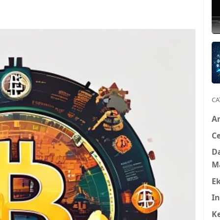
CA
A
Ce
D
M
E
In
K