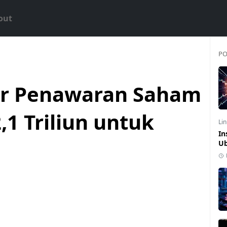
out
PO
ar Penawaran Saham
,1 Triliun untuk
Li
In
Ub