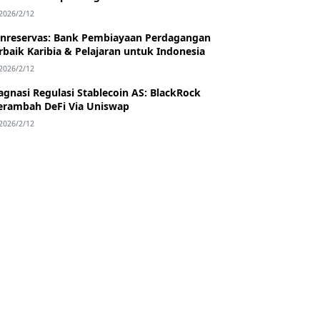
2026/2/12
nreservas: Bank Pembiayaan Perdagangan
rbaik Karibia & Pelajaran untuk Indonesia
2026/2/12
agnasi Regulasi Stablecoin AS: BlackRock
rambah DeFi Via Uniswap
2026/2/12