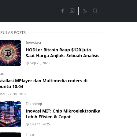
PULAR POSTS
Investasi
HODLer Bitcoin Raup $120 Juta
Saat Harga Anjlok: Sebuah Analisis
Sep 25, 2025
nux
stallasi MPlayer dan Multimedia codecs di
untu 10.04
Mei 1, 2010
3
Teknologi
Inovasi MIT: Chip Mikroelektronika
Lebih Efisien & Cepat
Des 11, 2025
Linux