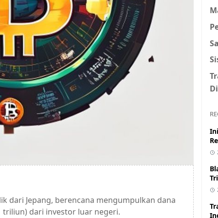
M
P
S
S
T
Di
RE
In
Re
Bl
Tr
lik dari Jepang, berencana mengumpulkan dana
Tr
 triliun) dari investor luar negeri.
In