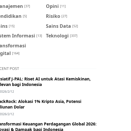
anajemen
Opini
[37]
[11]
endidikan
Risiko
[5]
[27]
ains
Sains Data
[15]
[52]
istem Informasi
Teknologi
[13]
[337]
ransformasi
gital
[164]
CENT POST
isiatif J-PAL: Riset AI untuk Atasi Kemiskinan,
levan bagi Indonesia
2026/2/12
ackRock: Alokasi 1% Kripto Asia, Potensi
iliunan Dolar
2026/2/12
ansformasi Keuangan Perdagangan Global 2026:
ovasi & Dampak bagi Indonesia