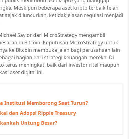
n publik menimbun aset kripto yang dianggap
langka. Meskipun beberapa aset kripto terbaik telah
at sejak diluncurkan, ketidakjelasan regulasi menjadi
.
 Michael Saylor dari MicroStrategy mengambil
besaran di Bitcoin. Keputusan MicroStrategy untuk
ya ke Bitcoin membuka jalan bagi perusahaan lain
ebagai bagian dari strategi keuangan mereka. Di
to terus meningkat, baik dari investor ritel maupun
asi aset digital ini.
pa Institusi Memborong Saat Turun?
kal dan Adopsi Ripple Treasury
 Akankah Untung Besar?