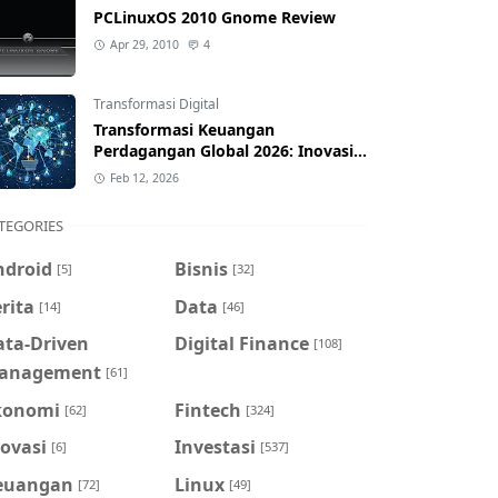
PCLinuxOS 2010 Gnome Review
Apr 29, 2010
4
Transformasi Digital
Transformasi Keuangan
Perdagangan Global 2026: Inovasi
& Dampak bagi Indonesia
Feb 12, 2026
TEGORIES
ndroid
Bisnis
[5]
[32]
rita
Data
[14]
[46]
ata-Driven
Digital Finance
[108]
anagement
[61]
konomi
Fintech
[62]
[324]
ovasi
Investasi
[6]
[537]
euangan
Linux
[72]
[49]