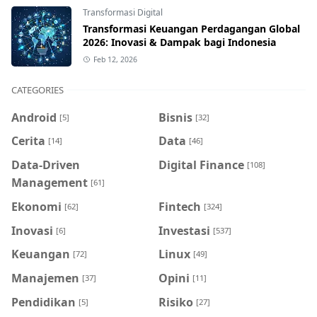
Transformasi Digital
Transformasi Keuangan Perdagangan Global
2026: Inovasi & Dampak bagi Indonesia
Feb 12, 2026
CATEGORIES
Android
Bisnis
[5]
[32]
Cerita
Data
[14]
[46]
Data-Driven
Digital Finance
[108]
Management
[61]
Ekonomi
Fintech
[62]
[324]
Inovasi
Investasi
[6]
[537]
Keuangan
Linux
[72]
[49]
Manajemen
Opini
[37]
[11]
Pendidikan
Risiko
[5]
[27]