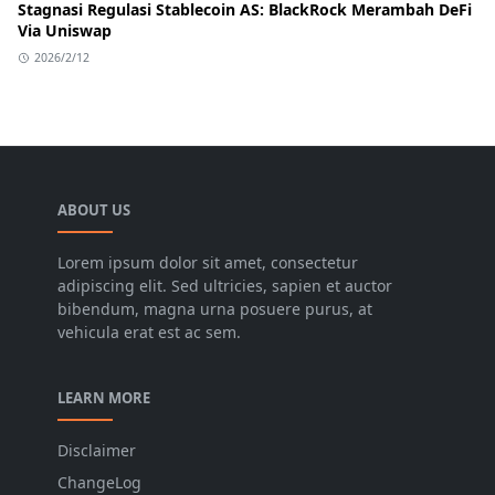
Stagnasi Regulasi Stablecoin AS: BlackRock Merambah DeFi
Via Uniswap
2026/2/12
ABOUT US
Lorem ipsum dolor sit amet, consectetur
adipiscing elit. Sed ultricies, sapien et auctor
bibendum, magna urna posuere purus, at
vehicula erat est ac sem.
LEARN MORE
Disclaimer
ChangeLog