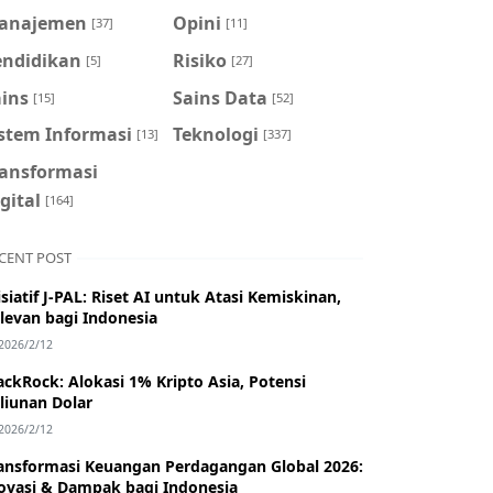
anajemen
Opini
[37]
[11]
endidikan
Risiko
[5]
[27]
ains
Sains Data
[15]
[52]
istem Informasi
Teknologi
[13]
[337]
ransformasi
gital
[164]
CENT POST
isiatif J-PAL: Riset AI untuk Atasi Kemiskinan,
levan bagi Indonesia
2026/2/12
ackRock: Alokasi 1% Kripto Asia, Potensi
iliunan Dolar
2026/2/12
ansformasi Keuangan Perdagangan Global 2026:
ovasi & Dampak bagi Indonesia