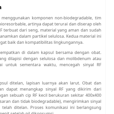
a
 menggunakan komponen non-biodegradable, tim
oresorbable, artinya dapat terurai dan diserap oleh
F terbuat dari seng, material yang aman dan sudah
anamkan dalam partikel selulosa. Kedua material ini
gat baik dan kompatibilitas lingkungannya.
ditempatkan di dalam kapsul bersama dengan obat.
 yang dilapisi dengan selulosa dan molibdenum atau
sai untuk sementara waktu, mencegah sinyal RF
sul ditelan, lapisan luarnya akan larut. Obat dan
an dapat menangkap sinyal RF yang dikirim dari
gan sebuah cip RF kecil berukuran sekitar 400x400
saran dan tidak biodegradable), mengirimkan sinyal
telah ditelan. Proses komunikasi ini berlangsung
enit setelah pil dikonsumsi.