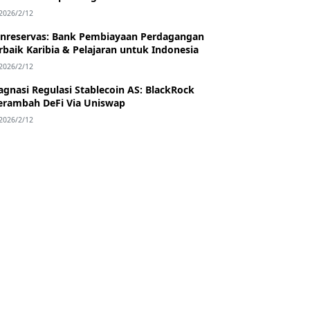
2026/2/12
nreservas: Bank Pembiayaan Perdagangan
rbaik Karibia & Pelajaran untuk Indonesia
2026/2/12
agnasi Regulasi Stablecoin AS: BlackRock
rambah DeFi Via Uniswap
2026/2/12