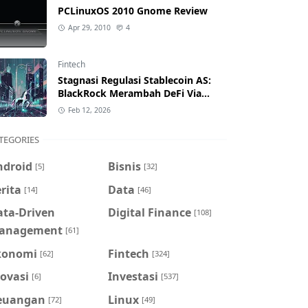
PCLinuxOS 2010 Gnome Review
Apr 29, 2010
4
Fintech
Stagnasi Regulasi Stablecoin AS:
BlackRock Merambah DeFi Via
Uniswap
Feb 12, 2026
TEGORIES
ndroid
Bisnis
[5]
[32]
rita
Data
[14]
[46]
ata-Driven
Digital Finance
[108]
anagement
[61]
konomi
Fintech
[62]
[324]
ovasi
Investasi
[6]
[537]
euangan
Linux
[72]
[49]