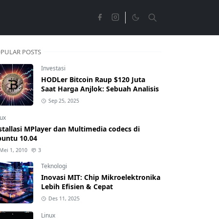
PULAR POSTS
Investasi
HODLer Bitcoin Raup $120 Juta
Saat Harga Anjlok: Sebuah Analisis
Sep 25, 2025
nux
stallasi MPlayer dan Multimedia codecs di
untu 10.04
Mei 1, 2010
3
Teknologi
Inovasi MIT: Chip Mikroelektronika
Lebih Efisien & Cepat
Des 11, 2025
Linux