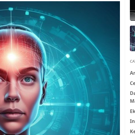
CA
A
Ce
D
M
E
In
K