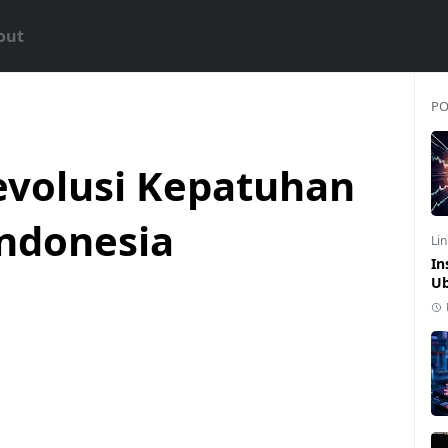
out
PO
Revolusi Kepatuhan
ndonesia
Li
In
Ub