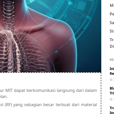
M
P
S
S
T
Di
RE
In
Re
Bl
nyur MIT dapat berkomunikasi langsung dari dalam
Tr
lan.
 (RF) yang sebagian besar terbuat dari material
Tr
In