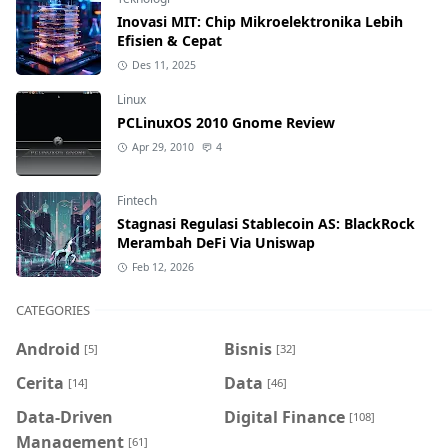
Inovasi MIT: Chip Mikroelektronika Lebih
Efisien & Cepat
Des 11, 2025
Linux
PCLinuxOS 2010 Gnome Review
Apr 29, 2010
4
Fintech
Stagnasi Regulasi Stablecoin AS: BlackRock
Merambah DeFi Via Uniswap
Feb 12, 2026
CATEGORIES
Android
Bisnis
[5]
[32]
Cerita
Data
[14]
[46]
Data-Driven
Digital Finance
[108]
Management
[61]