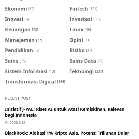
Ekonomi
Fintech
[62]
[324]
Inovasi
Investasi
[6]
[537]
Keuangan
Linux
[72]
[49]
Manajemen
Opini
[37]
[11]
Pendidikan
Risiko
[5]
[27]
Sains
Sains Data
[15]
[52]
Sistem Informasi
Teknologi
[13]
[337]
Transformasi Digital
[164]
RECENT POST
Inisiatif J-PAL: Riset AI untuk Atasi Kemiskinan, Relevan
bagi Indonesia
2026/2/12
BlackRock: Alokasi 1% Kripto Asia, Potensi Triliunan Dolar