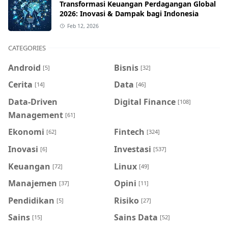
Transformasi Keuangan Perdagangan Global
2026: Inovasi & Dampak bagi Indonesia
Feb 12, 2026
CATEGORIES
Android
Bisnis
[5]
[32]
Cerita
Data
[14]
[46]
Data-Driven
Digital Finance
[108]
Management
[61]
Ekonomi
Fintech
[62]
[324]
Inovasi
Investasi
[6]
[537]
Keuangan
Linux
[72]
[49]
Manajemen
Opini
[37]
[11]
Pendidikan
Risiko
[5]
[27]
Sains
Sains Data
[15]
[52]