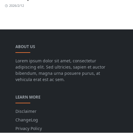
2026/2/12
ABOUT US
Lorem ipsum dolor sit amet, consectetur
adipiscing elit. Sed ultricies, sapien et auctor
bibendum, magna urna posuere purus, at
vehicula erat est ac sem.
LEARN MORE
Disclaimer
ChangeLog
Privacy Policy