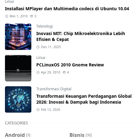
Linux
Installasi MPlayer dan Multimedia codecs di Ubuntu 10.04
Mei 1, 2010
3
Teknologi
Inovasi MIT: Chip Mikroelektronika Lebih
Efisien & Cepat
Des 11, 2025
Linux
PCLinuxOS 2010 Gnome Review
Apr 29, 2010
4
Transformasi Digital
Transformasi Keuangan Perdagangan Global
2026: Inovasi & Dampak bagi Indonesia
Feb 12, 2026
CATEGORIES
Android
Bisnis
[5]
[32]