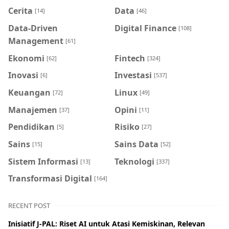
Cerita
Data
[14]
[46]
Data-Driven
Digital Finance
[108]
Management
[61]
Ekonomi
Fintech
[62]
[324]
Inovasi
Investasi
[6]
[537]
Keuangan
Linux
[72]
[49]
Manajemen
Opini
[37]
[11]
Pendidikan
Risiko
[5]
[27]
Sains
Sains Data
[15]
[52]
Sistem Informasi
Teknologi
[13]
[337]
Transformasi Digital
[164]
RECENT POST
Inisiatif J-PAL: Riset AI untuk Atasi Kemiskinan, Relevan