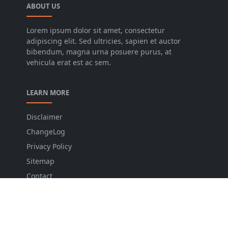
ABOUT US
Lorem ipsum dolor sit amet, consectetur
adipiscing elit. Sed ultricies, sapien et auctor
bibendum, magna urna posuere purus, at
vehicula erat est ac sem.
LEARN MORE
Disclaimer
ChangeLog
Privacy Policy
Sitemap
Contact
FOLLOW US