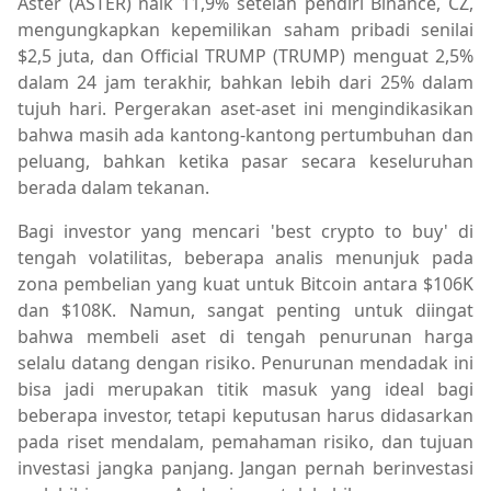
Aster (ASTER) naik 11,9% setelah pendiri Binance, CZ,
mengungkapkan kepemilikan saham pribadi senilai
$2,5 juta, dan Official TRUMP (TRUMP) menguat 2,5%
dalam 24 jam terakhir, bahkan lebih dari 25% dalam
tujuh hari. Pergerakan aset-aset ini mengindikasikan
bahwa masih ada kantong-kantong pertumbuhan dan
peluang, bahkan ketika pasar secara keseluruhan
berada dalam tekanan.
Bagi investor yang mencari 'best crypto to buy' di
tengah volatilitas, beberapa analis menunjuk pada
zona pembelian yang kuat untuk Bitcoin antara $106K
dan $108K. Namun, sangat penting untuk diingat
bahwa membeli aset di tengah penurunan harga
selalu datang dengan risiko. Penurunan mendadak ini
bisa jadi merupakan titik masuk yang ideal bagi
beberapa investor, tetapi keputusan harus didasarkan
pada riset mendalam, pemahaman risiko, dan tujuan
investasi jangka panjang. Jangan pernah berinvestasi