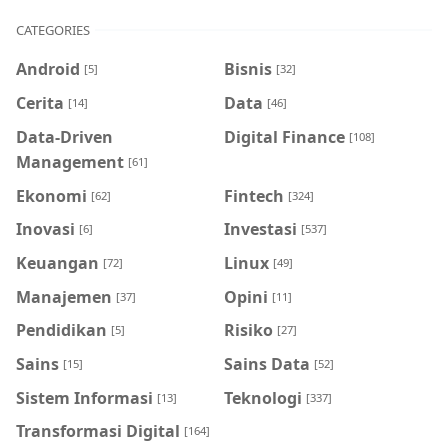
CATEGORIES
Android
Bisnis
[5]
[32]
Cerita
Data
[14]
[46]
Data-Driven
Digital Finance
[108]
Management
[61]
Ekonomi
Fintech
[62]
[324]
Inovasi
Investasi
[6]
[537]
Keuangan
Linux
[72]
[49]
Manajemen
Opini
[37]
[11]
Pendidikan
Risiko
[5]
[27]
Sains
Sains Data
[15]
[52]
Sistem Informasi
Teknologi
[13]
[337]
Transformasi Digital
[164]