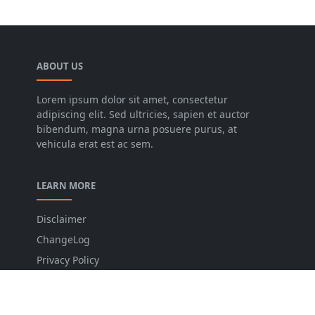
ABOUT US
Lorem ipsum dolor sit amet, consectetur
adipiscing elit. Sed ultricies, sapien et auctor
bibendum, magna urna posuere purus, at
vehicula erat est ac sem.
LEARN MORE
Disclaimer
ChangeLog
Privacy Policy
Sitemap
Contact