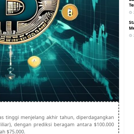
Te
St
Me
tas tinggi menjelang akhir tahun, diperdagangkan
Miliar), dengan prediksi beragam antara $100.000
ah $75.000.