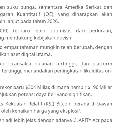
kan suku bunga, sementara Amerika Serikat dan
garan Kuantitatif (QE), yang diharapkan akan
h lanjut pada tahun 2026.
I) terbaru lebih optimistis dari perkiraan,
ng mendukung kebijakan dovish.
pto empat tahunan mungkin telah berubah, dengan
ikan aset digital utama.
or transaksi bulanan tertinggi, dan platform
ertinggi, menandakan peningkatan likuiditas on-
ekor baru $304 Miliar, di mana hampir $196 Miliar
ukkan potensi daya beli yang signifikan.
s Kekuatan Relatif (RSI) Bitcoin berada di bawah
ti oleh kenaikan harga yang eksplosif.
enjadi lebih jelas dengan adanya CLARITY Act pada