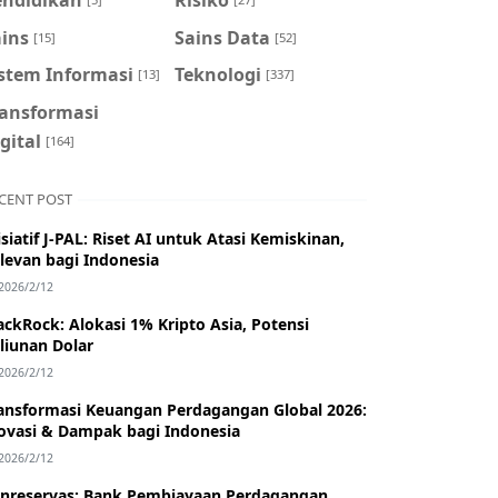
ains
Sains Data
[15]
[52]
istem Informasi
Teknologi
[13]
[337]
ransformasi
gital
[164]
CENT POST
isiatif J-PAL: Riset AI untuk Atasi Kemiskinan,
levan bagi Indonesia
2026/2/12
ackRock: Alokasi 1% Kripto Asia, Potensi
iliunan Dolar
2026/2/12
ansformasi Keuangan Perdagangan Global 2026:
ovasi & Dampak bagi Indonesia
2026/2/12
nreservas: Bank Pembiayaan Perdagangan