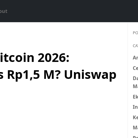
out
PO
CA
itcoin 2026:
A
Ce
 Rp1,5 M? Uniswap
D
M
E
In
K
M
P