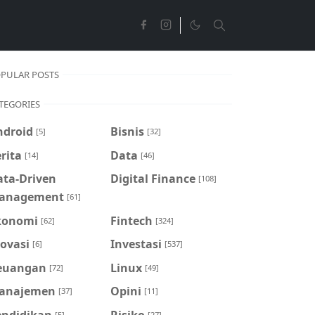
PULAR POSTS
TEGORIES
ndroid
Bisnis
[5]
[32]
rita
Data
[14]
[46]
ata-Driven
Digital Finance
[108]
anagement
[61]
konomi
Fintech
[62]
[324]
ovasi
Investasi
[6]
[537]
euangan
Linux
[72]
[49]
anajemen
Opini
[37]
[11]
endidikan
Risiko
[5]
[27]