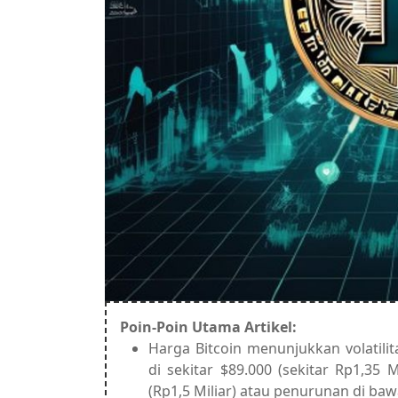
Poin-Poin Utama Artikel:
Harga Bitcoin menunjukkan volatili
di sekitar $89.000 (sekitar Rp1,35 
(Rp1,5 Miliar) atau penurunan di baw