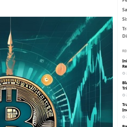
S
S
T
Di
RE
In
Re
Bl
Tr
Tr
In
Ba