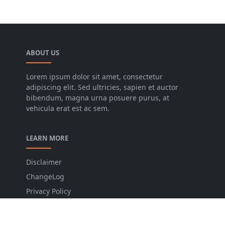
ABOUT US
Lorem ipsum dolor sit amet, consectetur
adipiscing elit. Sed ultricies, sapien et auctor
bibendum, magna urna posuere purus, at
vehicula erat est ac sem.
LEARN MORE
Disclaimer
ChangeLog
Privacy Policy
Sitemap
Contact