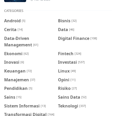
CATEGORIES
Android
Bisnis
[5]
[32]
Cerita
Data
[14]
[46]
Data-Driven
Digital Finance
[108]
Management
[61]
Ekonomi
Fintech
[62]
[324]
Inovasi
Investasi
[6]
[537]
Keuangan
Linux
[72]
[49]
Manajemen
Opini
[37]
[11]
Pendidikan
Risiko
[5]
[27]
Sains
Sains Data
[15]
[52]
Sistem Informasi
Teknologi
[13]
[337]
Transformasi Digital
[164]